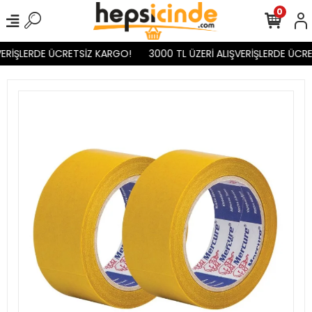
0
ERİŞLERDE ÜCRETSİZ KARGO!
3000 TL ÜZERİ ALIŞVERİŞLERDE ÜCRE