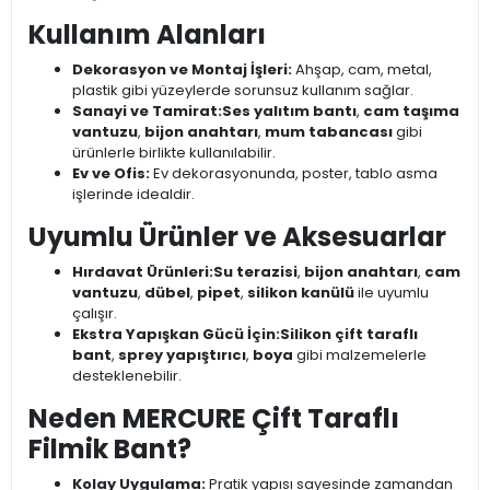
Kullanım Alanları
Dekorasyon ve Montaj İşleri:
Ahşap, cam, metal,
plastik gibi yüzeylerde sorunsuz kullanım sağlar.
Sanayi ve Tamirat:
Ses yalıtım bantı
,
cam taşıma
vantuzu
,
bijon anahtarı
,
mum tabancası
gibi
ürünlerle birlikte kullanılabilir.
Ev ve Ofis:
Ev dekorasyonunda, poster, tablo asma
işlerinde idealdir.
Uyumlu Ürünler ve Aksesuarlar
Hırdavat Ürünleri:
Su terazisi
,
bijon anahtarı
,
cam
vantuzu
,
dübel
,
pipet
,
silikon kanülü
ile uyumlu
çalışır.
Ekstra Yapışkan Gücü İçin:
Silikon çift taraflı
bant
,
sprey yapıştırıcı
,
boya
gibi malzemelerle
desteklenebilir.
Neden MERCURE Çift Taraflı
Filmik Bant?
Kolay Uygulama:
Pratik yapısı sayesinde zamandan