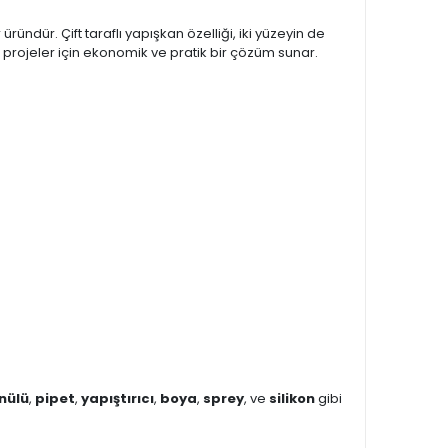
ündür. Çift taraflı yapışkan özelliği, iki yüzeyin de
k projeler için ekonomik ve pratik bir çözüm sunar.
anülü
,
pipet
,
yapıştırıcı
,
boya
,
sprey
, ve
silikon
gibi