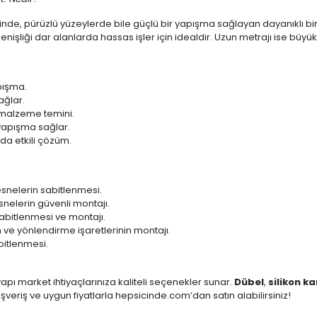
de, pürüzlü yüzeylerde bile güçlü bir yapışma sağlayan dayanıklı bir ür
işliği dar alanlarda hassas işler için idealdir. Uzun metrajı ise büyü
pışma.
ağlar.
 malzeme temini.
yapışma sağlar.
a etkili çözüm.
snelerin sabitlenmesi.
snelerin güvenli montajı.
abitlenmesi ve montajı.
 ve yönlendirme işaretlerinin montajı.
bitlenmesi.
pı market ihtiyaçlarınıza kaliteli seçenekler sunar.
Dübel
,
silikon k
ışveriş ve uygun fiyatlarla hepsicinde.com’dan satın alabilirsiniz!