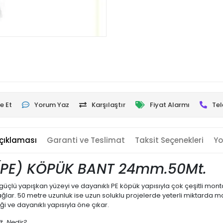
e Et
Yorum Yaz
Karşılaştır
Fiyat Alarmı
Tel
çıklaması
Garanti ve Teslimat
Taksit Seçenekleri
Yo
 (PE) KÖPÜK BANT 24mm.
50Mt.
ki güçlü yapışkan yüzeyi ve dayanıklı PE köpük yapısıyla çok çeşitli mo
lar. 50 metre uzunluk ise uzun soluklu projelerde yeterli miktarda mal
ği ve dayanıklı yapısıyla öne çıkar.
t. Nedir?