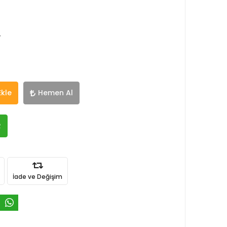
r
Ekle
Hemen Al
R
İade ve Değişim