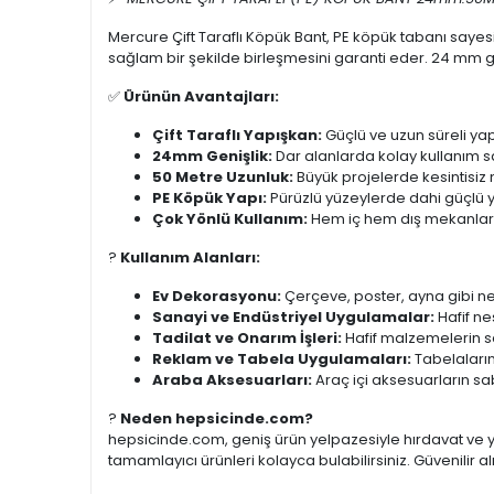
Mercure Çift Taraflı Köpük Bant, PE köpük tabanı sayesin
sağlam bir şekilde birleşmesini garanti eder. 24 mm gen
✅
Ürünün Avantajları:
Çift Taraflı Yapışkan:
Güçlü ve uzun süreli ya
24mm Genişlik:
Dar alanlarda kolay kullanım s
50 Metre Uzunluk:
Büyük projelerde kesintisiz
PE Köpük Yapı:
Pürüzlü yüzeylerde dahi güçlü 
Çok Yönlü Kullanım:
Hem iç hem dış mekanlard
?️
Kullanım Alanları:
Ev Dekorasyonu:
Çerçeve, poster, ayna gibi ne
Sanayi ve Endüstriyel Uygulamalar:
Hafif ne
Tadilat ve Onarım İşleri:
Hafif malzemelerin s
Reklam ve Tabela Uygulamaları:
Tabelaların
Araba Aksesuarları:
Araç içi aksesuarların sa
?
Neden hepsicinde.com?
hepsicinde.com, geniş ürün yelpazesiyle hırdavat ve ya
tamamlayıcı ürünleri kolayca bulabilirsiniz. Güvenilir al