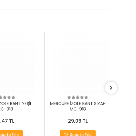
ZOLE BANT YEŞİL
MERCURE İZOLE BANT SİYAH
MERCU
C-918
MC-918
1,47 TL
29,08 TL
epete Ekle
Sepete Ekle