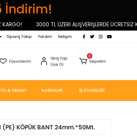
5 İndirim!
RGO!
3000 TL ÜZERİ ALIŞVERİŞLERDE ÜCRETSİZ KARG
Sipariş Takip
Yardım
İletişim
0
Giriş Yap
Favorilerim
Sepetim
Üye Ol
TO & SANAYİ
MARKALAR
İŞ GÜVENLİĞİ
I (PE) KÖPÜK BANT 24mm.*50Mt.