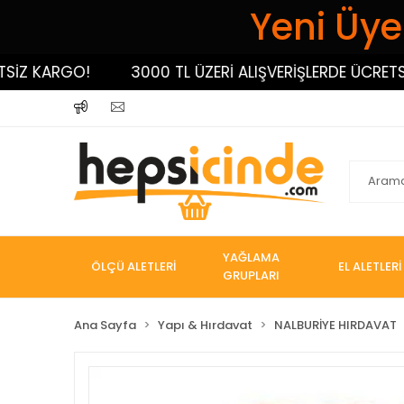
Yeni Üyel
 KARGO!
3000 TL ÜZERİ ALIŞVERİŞLERDE ÜCRETSİZ K
YAĞLAMA
ÖLÇÜ ALETLERİ
EL ALETLERİ
GRUPLARI
Ana Sayfa
Yapı & Hırdavat
NALBURİYE HIRDAVAT