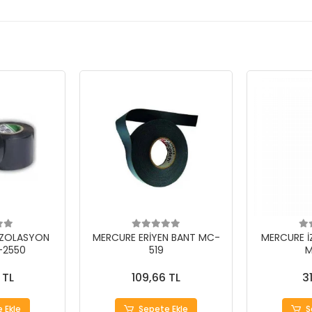
İZOLASYON
MERCURE ERİYEN BANT MC-
MERCURE İ
-2550
519
M
 TL
109,66 TL
3
 Ekle
Sepete Ekle
S