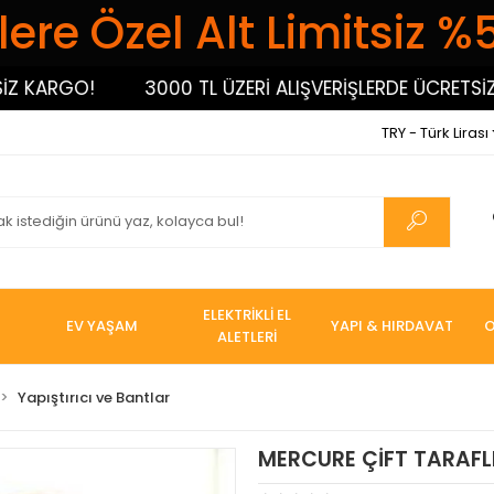
ere Özel Alt Limitsiz %
ARGO!
3000 TL ÜZERİ ALIŞVERİŞLERDE ÜCRETSİZ KA
TRY - Türk Lirası
ELEKTRİKLİ EL
EV YAŞAM
YAPI & HIRDAVAT
O
ALETLERİ
Yapıştırıcı ve Bantlar
MERCURE ÇİFT TARAFL