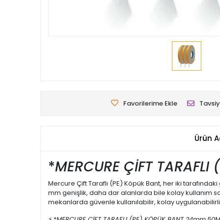
Favorilerime Ekle
Tavsiy
Ürün A
*
MERCURE ÇİFT TARAFLI
Mercure Çift Taraflı (PE) Köpük Bant, her iki tarafında
mm genişlik, daha dar alanlarda bile kolay kullanım sağ
mekanlarda güvenle kullanılabilir, kolay uygulanabilirli
⚡ *
MERCURE ÇİFT TARAFLI (PE) KÖPÜK BANT 24mm.
50M