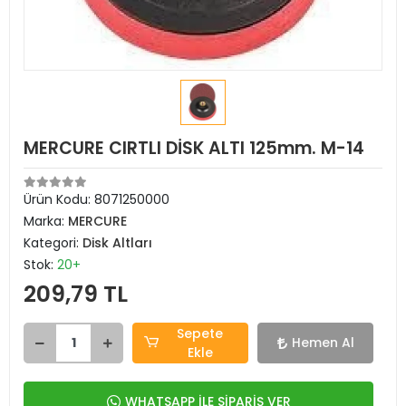
MERCURE CIRTLI DİSK ALTI 125mm. M-14
Ürün Kodu:
8071250000
Marka:
MERCURE
Kategori:
Disk Altları
Stok:
20+
209,79 TL
Sepete
Hemen Al
Ekle
WHATSAPP İLE SİPARİŞ VER