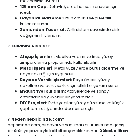
makinesiyle uyumlu.
125 mm Çap:
Detaylı işlerde hassas sonuçlar için
ideal.
Dayanıklı Malzeme:
Uzun ömürlü ve güvenilir
kullanım sunar.
Zamandan Tasarruf:
Cırtlı sistem sayesinde disk
değişimini hızlandırır.
?️
Kullanım Alanları:
Ahşap İşlemleri:
Mobilya yapımı ve ince yüzey
zımparalama projelerinde kullanılabilir.
Metal İşlemleri:
Metal yüzeylerde pürüz giderme ve
boya hazırlığı için uygundur.
Boya ve Vernik İşlemleri:
Boya öncesi yüzey
düzeltme ve pürüzsüzlük için etkili bir çözüm sunar.
Endüstriyel Kullanım:
Atölyelerde ve sanayi
ortamlarında güvenilir bir yardımcıdır.
DIY Projeleri:
Evde yapılan yüzey düzeltme ve küçük
çaplı tamirat işlerinde ideal bir araçtır.
?
Neden hepsicinde.com?
hepsicinde.com, hırdavat ve yapı market ürünlerinde geniş
bir ürün yelpazesiyle kaliteli seçenekler sunar.
Dübel
,
silikon