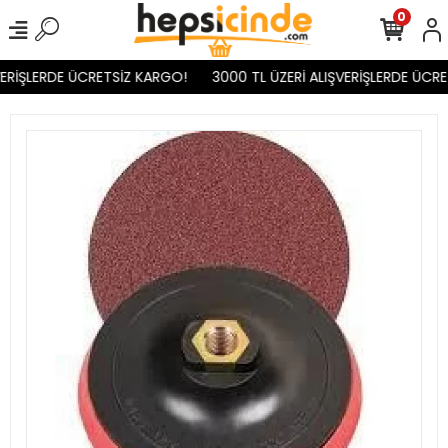
0
ERİŞLERDE ÜCRETSİZ KARGO!
3000 TL ÜZERİ ALIŞVERİŞLERDE ÜCRE