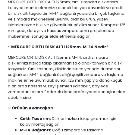
MERCURE CIRTLI DİSK ALTI 125mm, cırtlı zımpara disklerinizi
kolayca monte etmenize olanak tanıyan dayanıklı ve pratik
bir disk altı taşıyıcıdır. M-14 bağlantı yapısıyla birçok taşlama
ve zımpara makinesiyle uyumlu olan bu ürün, yüzey
işlemlerinizde hızlı ve güvenilir bir çözüm sunar. Kompakt 125
mm çapı, detaylı ve hassas zımparalama projelerinde
mükemmel sonuçlar elde etmenizi sağlar.
⚡
MERCURE CIRTLI DİSK ALTI 125mm. M-14 Nedir?
MERCURE CIRTLI DİSK ALTI 125mm. M-14, cırtlı zımpara
disklerinizi hızlıca takıp çıkarmanıza olanak tanıyan bir disk
taşıyıcıdır. Cırtlı tasarımı, disklerin sıkıca yerinde durmasını
sağlarken, M-14 bağlantı özelliği çeşitli zımpara ve taşlama
makinelerine uyumluluk sunar. 125 mm çapıyla daha küçük
alanlarda hassas yüzey işlemleri yapabilir, böylece
zamandan tasarruf ederek daha profesyonel sonuçlar elde
edebilirsiniz.
✅
Ürünün Avantajları:
Cırtlı Tasarım:
Diskleri hızlıca takıp çıkarmak için
kolay montaj sağlar.
M-14 Bağlantı:
Çoğu zımpara ve taşlama