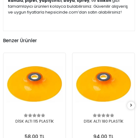
kanülü
,
pipet
,
yapıştırıcı
,
boya
,
sprey
, ve
silikon
gibi
tamamlayıcı ürünleri kolayca bulabilirsiniz. Güvenilir alışveriş
ve uygun fiyatlarla hepsicinde.com’dan satın alabilirsiniz!
Benzer Ürünler
DİSK ALTI 115 PLASTİK
DİSK ALTI 180 PLASTİK
58,00 TL
94,00 TL