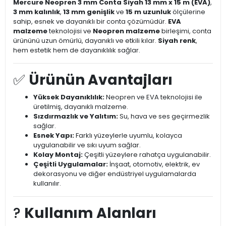
Mercure Neopren 3 mm Conta Siyah 13 mm x 15 m (EVA)
,
3 mm kalınlık
,
13 mm genişlik
ve
15 m uzunluk
ölçülerine
sahip, esnek ve dayanıklı bir conta çözümüdür.
EVA
malzeme
teknolojisi ve
Neopren malzeme
birleşimi, conta
ürününü uzun ömürlü, dayanıklı ve etkili kılar.
Siyah renk
,
hem estetik hem de dayanıklılık sağlar.
✅
Ürünün Avantajları
Yüksek Dayanıklılık:
Neopren ve EVA teknolojisi ile
üretilmiş, dayanıklı malzeme.
Sızdırmazlık ve Yalıtım:
Su, hava ve ses geçirmezlik
sağlar.
Esnek Yapı:
Farklı yüzeylerle uyumlu, kolayca
uygulanabilir ve sıkı uyum sağlar.
Kolay Montaj:
Çeşitli yüzeylere rahatça uygulanabilir.
Çeşitli Uygulamalar:
İnşaat, otomotiv, elektrik, ev
dekorasyonu ve diğer endüstriyel uygulamalarda
kullanılır.
?️
Kullanım Alanları