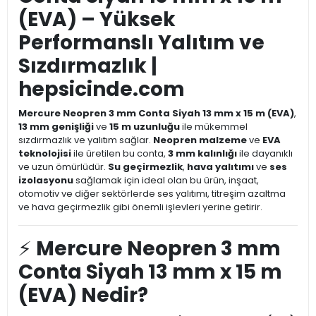
(EVA) – Yüksek
Performanslı Yalıtım ve
Sızdırmazlık |
hepsicinde.com
Mercure Neopren 3 mm Conta Siyah 13 mm x 15 m (EVA)
,
13 mm genişliği
ve
15 m uzunluğu
ile mükemmel
sızdırmazlık ve yalıtım sağlar.
Neopren malzeme
ve
EVA
teknolojisi
ile üretilen bu conta,
3 mm kalınlığı
ile dayanıklı
ve uzun ömürlüdür.
Su geçirmezlik
,
hava yalıtımı
ve
ses
izolasyonu
sağlamak için ideal olan bu ürün, inşaat,
otomotiv ve diğer sektörlerde ses yalıtımı, titreşim azaltma
ve hava geçirmezlik gibi önemli işlevleri yerine getirir.
⚡
Mercure Neopren 3 mm
Conta Siyah 13 mm x 15 m
(EVA) Nedir?