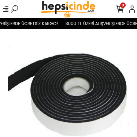
0
ERİŞLERDE ÜCRETSİZ KARGO!
3000 TL ÜZERİ ALIŞVERİŞLERDE ÜCRE