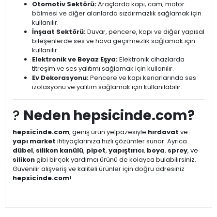
Otomotiv Sektörü:
Araçlarda kapı, cam, motor
bölmesi ve diğer alanlarda sızdırmazlık sağlamak için
kullanılır.
İnşaat Sektörü:
Duvar, pencere, kapı ve diğer yapısal
bileşenlerde ses ve hava geçirmezlik sağlamak için
kullanılır.
Elektronik ve Beyaz Eşya:
Elektronik cihazlarda
titreşim ve ses yalıtımı sağlamak için kullanılır.
Ev Dekorasyonu:
Pencere ve kapı kenarlarında ses
izolasyonu ve yalıtım sağlamak için kullanılabilir.
?
Neden hepsicinde.com?
hepsicinde.com
, geniş ürün yelpazesiyle
hırdavat
ve
yapı market
ihtiyaçlarınıza hızlı çözümler sunar. Ayrıca
dübel
,
silikon kanülü
,
pipet
,
yapıştırıcı
,
boya
,
sprey
, ve
silikon
gibi birçok yardımcı ürünü de kolayca bulabilirsiniz.
Güvenilir alışveriş ve kaliteli ürünler için doğru adresiniz
hepsicinde.com
!