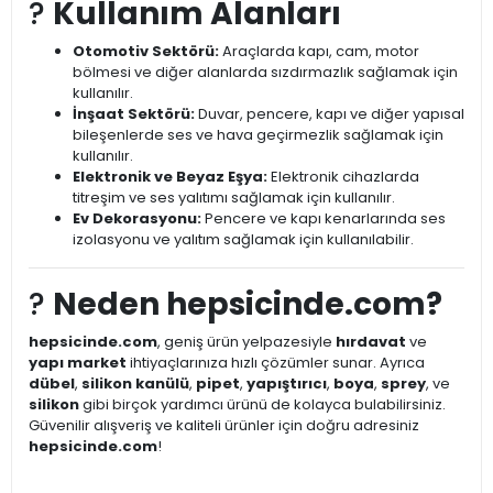
?️
Kullanım Alanları
Otomotiv Sektörü:
Araçlarda kapı, cam, motor
bölmesi ve diğer alanlarda sızdırmazlık sağlamak için
kullanılır.
İnşaat Sektörü:
Duvar, pencere, kapı ve diğer yapısal
bileşenlerde ses ve hava geçirmezlik sağlamak için
kullanılır.
Elektronik ve Beyaz Eşya:
Elektronik cihazlarda
titreşim ve ses yalıtımı sağlamak için kullanılır.
Ev Dekorasyonu:
Pencere ve kapı kenarlarında ses
izolasyonu ve yalıtım sağlamak için kullanılabilir.
?
Neden hepsicinde.com?
hepsicinde.com
, geniş ürün yelpazesiyle
hırdavat
ve
yapı market
ihtiyaçlarınıza hızlı çözümler sunar. Ayrıca
dübel
,
silikon kanülü
,
pipet
,
yapıştırıcı
,
boya
,
sprey
, ve
silikon
gibi birçok yardımcı ürünü de kolayca bulabilirsiniz.
Güvenilir alışveriş ve kaliteli ürünler için doğru adresiniz
hepsicinde.com
!