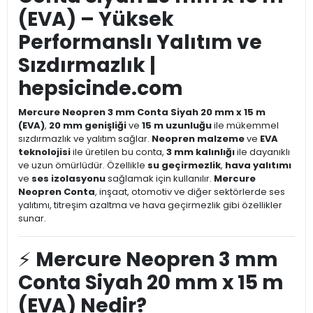
(EVA) – Yüksek
Performanslı Yalıtım ve
Sızdırmazlık |
hepsicinde.com
Mercure Neopren 3 mm Conta Siyah 20 mm x 15 m
(EVA)
,
20 mm genişliği
ve
15 m uzunluğu
ile mükemmel
sızdırmazlık ve yalıtım sağlar.
Neopren malzeme
ve
EVA
teknolojisi
ile üretilen bu conta,
3 mm kalınlığı
ile dayanıklı
ve uzun ömürlüdür. Özellikle
su geçirmezlik
,
hava yalıtımı
ve
ses izolasyonu
sağlamak için kullanılır.
Mercure
Neopren Conta
, inşaat, otomotiv ve diğer sektörlerde ses
yalıtımı, titreşim azaltma ve hava geçirmezlik gibi özellikler
sunar.
⚡
Mercure Neopren 3 mm
Conta Siyah 20 mm x 15 m
(EVA) Nedir?