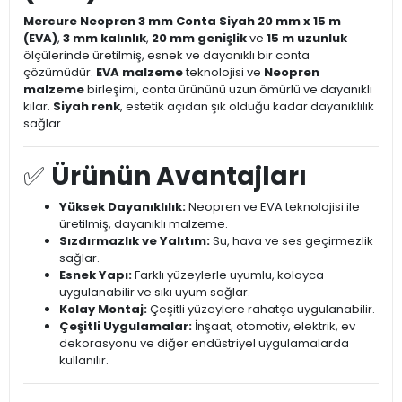
Mercure Neopren 3 mm Conta Siyah 20 mm x 15 m
(EVA)
,
3 mm kalınlık
,
20 mm genişlik
ve
15 m uzunluk
ölçülerinde üretilmiş, esnek ve dayanıklı bir conta
çözümüdür.
EVA malzeme
teknolojisi ve
Neopren
malzeme
birleşimi, conta ürününü uzun ömürlü ve dayanıklı
kılar.
Siyah renk
, estetik açıdan şık olduğu kadar dayanıklılık
sağlar.
✅
Ürünün Avantajları
Yüksek Dayanıklılık:
Neopren ve EVA teknolojisi ile
üretilmiş, dayanıklı malzeme.
Sızdırmazlık ve Yalıtım:
Su, hava ve ses geçirmezlik
sağlar.
Esnek Yapı:
Farklı yüzeylerle uyumlu, kolayca
uygulanabilir ve sıkı uyum sağlar.
Kolay Montaj:
Çeşitli yüzeylere rahatça uygulanabilir.
Çeşitli Uygulamalar:
İnşaat, otomotiv, elektrik, ev
dekorasyonu ve diğer endüstriyel uygulamalarda
kullanılır.