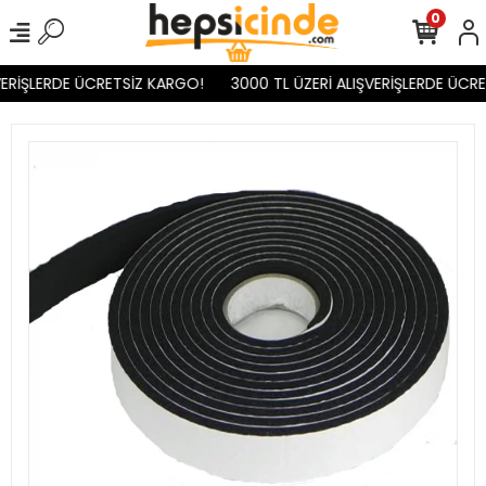
0
ERİŞLERDE ÜCRETSİZ KARGO!
3000 TL ÜZERİ ALIŞVERİŞLERDE ÜCRE