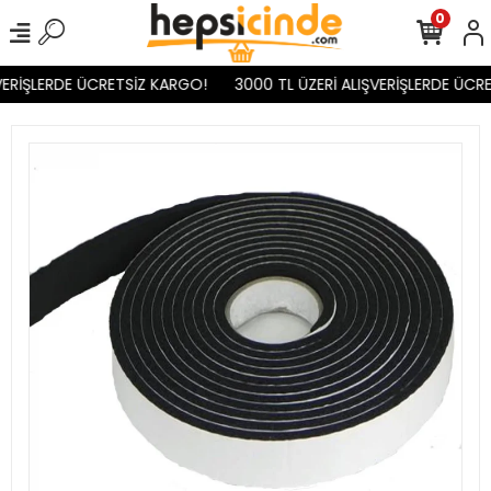
0
ERİŞLERDE ÜCRETSİZ KARGO!
3000 TL ÜZERİ ALIŞVERİŞLERDE ÜCRE