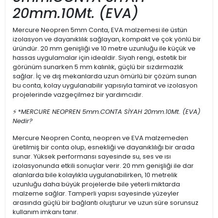
20mm.
10Mt. (EVA)
Mercure Neopren 5mm Conta, EVA malzemesi ile üstün
izolasyon ve dayanıklılık sağlayan, kompakt ve çok yönlü bir
üründür. 20 mm genişliği ve 10 metre uzunluğu ile küçük ve
hassas uygulamalar için idealdir. Siyah rengi, estetik bir
görünüm sunarken 5 mm kalınlık, güçlü bir sızdırmazlık
sağlar. İç ve dış mekanlarda uzun ömürlü bir çözüm sunan
bu conta, kolay uygulanabilir yapısıyla tamirat ve izolasyon
projelerinde vazgeçilmez bir yardımcıdır.
⚡ *
MERCURE NEOPREN 5mm.CONTA SİYAH 20mm.
10Mt. (EVA)
Nedir?
Mercure Neopren Conta, neopren ve EVA malzemeden
üretilmiş bir conta olup, esnekliği ve dayanıklılığı bir arada
sunar. Yüksek performansı sayesinde su, ses ve ısı
izolasyonunda etkili sonuçlar verir. 20 mm genişliği ile dar
alanlarda bile kolaylıkla uygulanabilirken, 10 metrelik
uzunluğu daha büyük projelerde bile yeterli miktarda
malzeme sağlar. Tamperli yapısı sayesinde yüzeyler
arasında güçlü bir bağlantı oluşturur ve uzun süre sorunsuz
kullanım imkanı tanır.