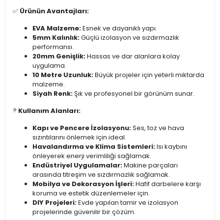
✅
Ürünün Avantajları:
EVA Malzeme:
Esnek ve dayanıklı yapı.
5mm Kalınlık:
Güçlü izolasyon ve sızdırmazlık
performansı.
20mm Genişlik:
Hassas ve dar alanlara kolay
uygulama.
10 Metre Uzunluk:
Büyük projeler için yeterli miktarda
malzeme.
Siyah Renk:
Şık ve profesyonel bir görünüm sunar.
?️
Kullanım Alanları:
Kapı ve Pencere İzolasyonu:
Ses, toz ve hava
sızıntılarını önlemek için ideal.
Havalandırma ve Klima Sistemleri:
Isı kaybını
önleyerek enerji verimliliği sağlamak.
Endüstriyel Uygulamalar:
Makine parçaları
arasında titreşim ve sızdırmazlık sağlamak.
Mobilya ve Dekorasyon İşleri:
Hafif darbelere karşı
koruma ve estetik düzenlemeler için.
DIY Projeleri:
Evde yapılan tamir ve izolasyon
projelerinde güvenilir bir çözüm.