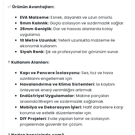
✅
Ürünün Avantajları:
EVA Malzeme:
Esnek, dayanıklı ve uzun ömürlü.
5mm Kalınlık:
Güçlü izolasyon ve sızdırmazlık sağlar.
25mm Genişlik:
Dar ve hassas alanlarda kolay
uygulama.
10 Metre Uzunluk:
Yeterli uzunlukta malzeme ile
ekonomik kullanım.
Siyah Renk:
Şık ve profesyonel bir görünüm sunar.
?️
Kullanım Alanları:
Kapı ve Pencere İzolasyonu:
Ses, toz ve hava
sızıntılarını engellemek için.
Havalandırma ve Klima Sistemleri:
Isı kaybını
önleyerek enerji verimliliğini artırmak.
Endüstriyel Uygulamalar:
Makine parçaları
arasında titreşim ve sızdırmazlık sağlamak.
Mobilya ve Dekorasyon İşleri:
Hafif darbelere karşı
koruma ve estetik düzenlemeler için.
DIY Projeleri:
Evde yapılan tamir ve izolasyon
projelerinde güvenilir bir çözüm.
?
Neden hepsicinde.com?