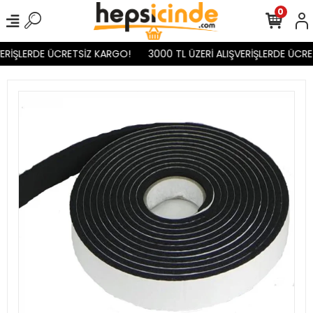
0
ERİŞLERDE ÜCRETSİZ KARGO!
3000 TL ÜZERİ ALIŞVERİŞLERDE ÜCRE