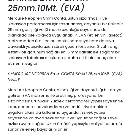
25mm.
10Mt. (EVA)
Mercure Neopren 5mm Conta, üstün sızdırmazlık ve
izolasyon performansı için tasarlanmış, dayanıklı bir üründür.
25 mm genişliği ve 10 metre uzunluğu sayesinde dar
alanlarda bile kolayca uygulanabilir. EVA (etilen vinil asetat)
malzemeden üretilen bu conta, hem suya hem de ısıya
dayanıklı yapısıyla uzun süreli çözümler sunar. Siyah rengi,
estetik bir görünüm sağlarken, 5 mm kalınlık ise sağlam bir
izolasyon tabakası oluşturarak daha etkili bir sonuç elde
etmenizi sağlar.
⚡ *
MERCURE NEOPREN 5mm.CONTA SİYAH 25mm.
10Mt. (EVA)
Nedir?
Mercure Neopren Conta, esnekliği ve dayanıklılığı bir araya
getiren EVA malzeme ile üretilmiş, profesyonel bir
sızdırmazlık ürünüdür. Yüksek performanslı yapısı sayesinde
kapı, pencere, havalandırma ve endüstriyel makine
uygulamalarında kullanıma uygundur. Esnek yapısı
sayesinde kolayca şekillendirilir ve uygulanacağı yüzeye
hızlıca uyum sağlar. Uzun ömürlü yapısıyla maliyet tasarrufu
sunar ve enerji kayıplarını önler.