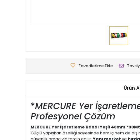
Favorilerime Ekle
Tavsiy
Ürün A
*
MERCURE Yer İşaretlem
Profesyonel Çözüm
MERCURE Yer İşaretleme Bandı Yeşil 48mm.*30Mt
Güçlü yapışkan özelliği sayesinde hem iç hem de dış m
güvenlik amacıyla tercih edilir.
Yapı market
ve
hırd