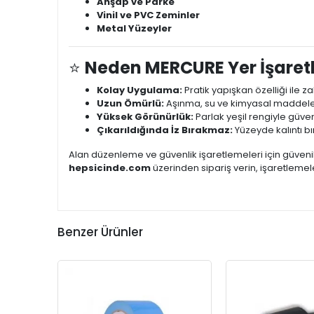
Ahşap ve Parke
Vinil ve PVC Zeminler
Metal Yüzeyler
⭐
Neden MERCURE Yer İşaret
Kolay Uygulama:
Pratik yapışkan özelliği ile 
Uzun Ömürlü:
Aşınma, su ve kimyasal maddeler
Yüksek Görünürlük:
Parlak yeşil rengiyle güven
Çıkarıldığında İz Bırakmaz:
Yüzeyde kalıntı b
Alan düzenleme ve güvenlik işaretlemeleri için güvenili
hepsicinde.com
üzerinden sipariş verin, işaretleme
Benzer Ürünler