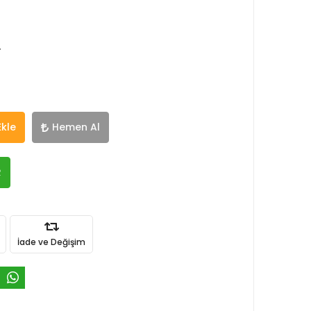
r
Ekle
Hemen Al
R
İade ve Değişim