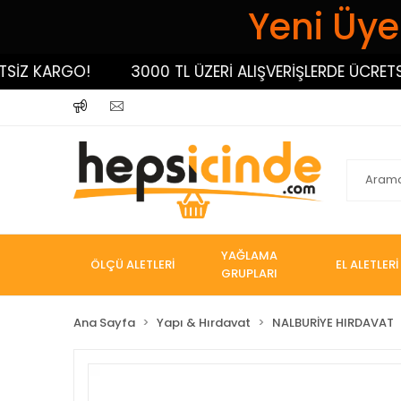
Yeni Üyel
 KARGO!
3000 TL ÜZERİ ALIŞVERİŞLERDE ÜCRETSİZ K
YAĞLAMA
ÖLÇÜ ALETLERİ
EL ALETLERİ
GRUPLARI
Ana Sayfa
Yapı & Hırdavat
NALBURİYE HIRDAVAT