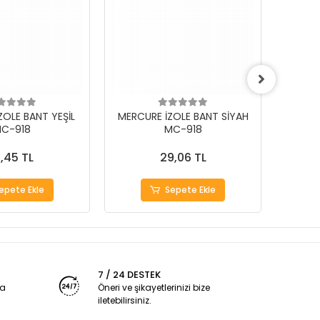
ZOLE BANT YEŞİL
MERCURE İZOLE BANT SİYAH
MERCU
C-918
MC-918
1,45 TL
29,06 TL
epete Ekle
Sepete Ekle
7 / 24 DESTEK
ya
Öneri ve şikayetlerinizi bize
iletebilirsiniz.