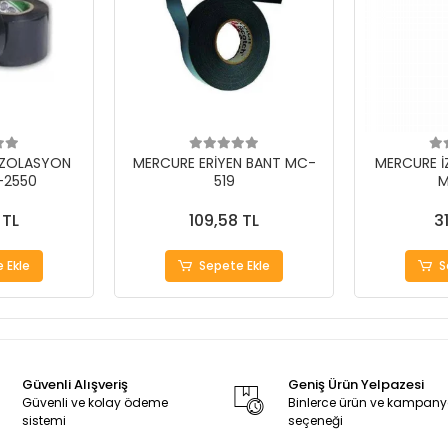
İZOLASYON
MERCURE ERİYEN BANT MC-
MERCURE İ
-2550
519
M
 TL
109,58 TL
3
 Ekle
Sepete Ekle
S
Güvenli Alışveriş
Geniş Ürün Yelpazesi
Güvenli ve kolay ödeme
Binlerce ürün ve kampan
sistemi
seçeneği