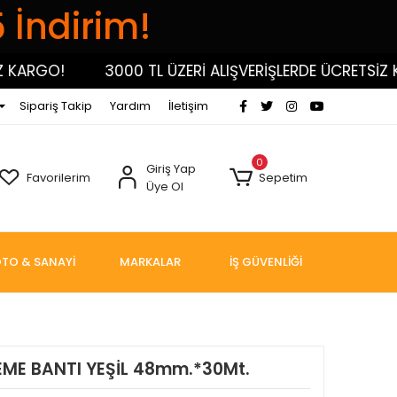
5 İndirim!
RGO!
3000 TL ÜZERİ ALIŞVERİŞLERDE ÜCRETSİZ KARG
Sipariş Takip
Yardım
İletişim
0
Giriş Yap
Favorilerim
Sepetim
Üye Ol
TO & SANAYİ
MARKALAR
İŞ GÜVENLİĞİ
EME BANTI YEŞİL 48mm.*30Mt.