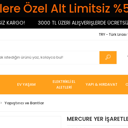
ere Özel Alt Limitsiz %
ARGO!
3000 TL ÜZERİ ALIŞVERİŞLERDE ÜCRETSİZ KA
TRY - Türk Lirası
ELEKTRİKLİ EL
EV YAŞAM
YAPI & HIRDAVAT
O
ALETLERİ
Yapıştırıcı ve Bantlar
MERCURE YER İŞARETL