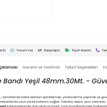
e Et
Yorum Yaz
Karşılaştır
Fiyat Alarmı
Tel
çıklaması
Garanti ve Teslimat
Taksit Seçenekleri
Yo
e Bandı Yeşil 48mm.
30Mt. - Güve
.
, zeminlerde belirli alanları işaretlemek, yönlendirme yapmak ve güven
ekanlarda uzun süreli kullanım sağlar. Fabrika, depo, spor salonları,
avat
kategorilerinde öne çıkan bu bant, zorlu koşullarda bile mükem