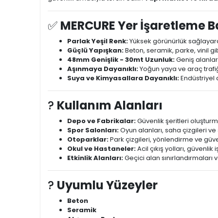
✅
MERCURE Yer İşaretleme Ba
Parlak Yeşil Renk:
Yüksek görünürlük sağlayarak 
Güçlü Yapışkan:
Beton, seramik, parke, vinil gi
48mm Genişlik - 30mt Uzunluk:
Geniş alanlard
Aşınmaya Dayanıklı:
Yoğun yaya ve araç trafiğ
Suya ve Kimyasallara Dayanıklı:
Endüstriyel 
?
Kullanım Alanları
Depo ve Fabrikalar:
Güvenlik şeritleri oluşturma
Spor Salonları:
Oyun alanları, saha çizgileri 
Otoparklar:
Park çizgileri, yönlendirme ve güve
Okul ve Hastaneler:
Acil çıkış yolları, güvenlik
Etkinlik Alanları:
Geçici alan sınırlandırmaları v
?
Uyumlu Yüzeyler
Beton
Seramik