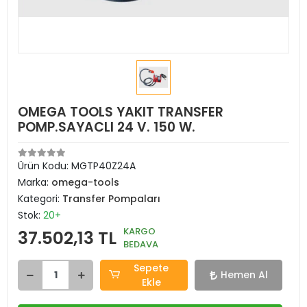
OMEGA TOOLS YAKIT TRANSFER
POMP.SAYACLI 24 V. 150 W.
Ürün Kodu:
MGTP40Z24A
Marka:
omega-tools
Kategori:
Transfer Pompaları
Stok:
20+
KARGO
37.502,13 TL
BEDAVA
Sepete
Hemen Al
Ekle