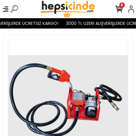
0
VERİŞLERDE ÜCRETSİZ KARGO!
3000 TL ÜZERİ ALIŞVERİŞLERDE ÜCR