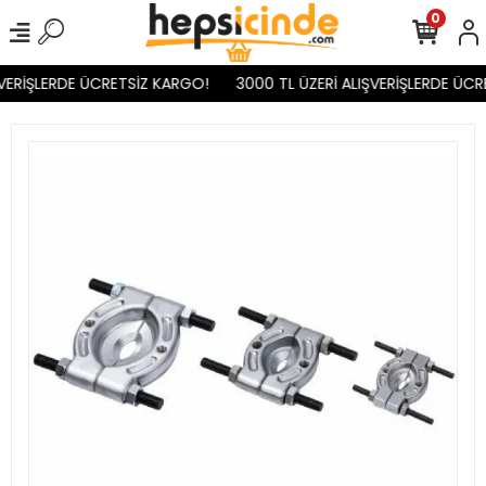
0
VERİŞLERDE ÜCRETSİZ KARGO!
3000 TL ÜZERİ ALIŞVERİŞLERDE ÜCR