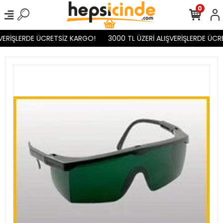
0
VERİŞLERDE ÜCRETSİZ KARGO!
3000 TL ÜZERİ ALIŞVERİŞLERDE ÜCR