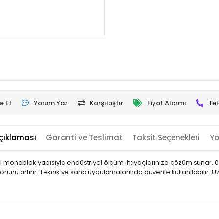
e Et
Yorum Yaz
Karşılaştır
Fiyat Alarmı
Tel
çıklaması
Garanti ve Teslimat
Taksit Seçenekleri
Yo
onoblok yapısıyla endüstriyel ölçüm ihtiyaçlarınıza çözüm sunar. 0.
orunu artırır. Teknik ve saha uygulamalarında güvenle kullanılabilir. 