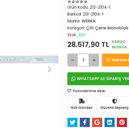
Ürün Kodu:
213-2104-1
Barkod:
213-2104-1
Marka:
WERKA
Kategori:
Çift Çene Monoblok
Stok:
20+
KARGO
28.517,90 TL
BEDAVA
Sepete 
WHATSAPP İLE SİPARİŞ VE
Favorilerime ekle
Hızlı Gönderi
Güvenli Alışveriş