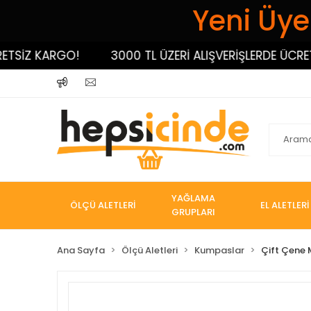
Yeni Üyel
SİZ KARGO!
3000 TL ÜZERİ ALIŞVERİŞLERDE ÜCRETSİ
YAĞLAMA
ÖLÇÜ ALETLERİ
EL ALETLERİ
GRUPLARI
Ana Sayfa
Ölçü Aletleri
Kumpaslar
Çift Çene