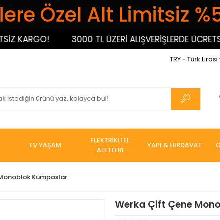
ere Özel Alt Limitsiz %
Z KARGO!
3000 TL ÜZERİ ALIŞVERİŞLERDE ÜCRETSİZ
TRY - Türk Lirası
ELEKTRİKLİ EL
EV YAŞAM
YAPI & HIRDAVAT
O
ALETLERİ
 Monoblok Kumpaslar
Werka Çift Çene Mon