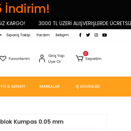
5 İndirim!
 KARGO!
3000 TL ÜZERİ ALIŞVERİŞLERDE ÜCRETSİZ K
Sipariş Takip
Yardım
İletişim
0
Giriş Yap
Favorilerim
Sepetim
Üye Ol
TO & SANAYİ
MARKALAR
İŞ GÜVENLİĞİ
oblok Kumpas 0.05 mm