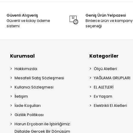
Güvenli Alışveriş
Geniş Ürün Yelpazesi
Güvenli ve kolay ödeme
Binlerce ürün ve kampan
sistemi
seçeneği
Kurumsal
Kategoriler
Hakkımızda
Ölçü Aletleri
Mesafeli Satış Sözleşmesi
YAĞLAMA GRUPLARI
Kullanıcı Sözleşmesi
EL ALETLERİ
İletişim
Ev Yaşam
İade Koşulları
Elektrikli El Aletleri
Gizlilik Politikası
Harun Erçoban ile İşbirliğimiz:
Dijitalde Gerçek Bir Dönüşüm