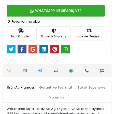
WHATSAPP İLE SİPARİŞ VER
Favorilerime ekle
Hızlı Gönderi
Güvenli Alışveriş
İade ve Değişim
Ürün Açıklaması
Garanti ve Teslimat
Taksit Seçenekleri
Yorumlar
Werka IP65 Dijital Terazi ve Açı Ölçer, suya ve toza dayanıklı
IP65 koruma sınıfıyla zorlu endüstriyel ortamlarda hassas