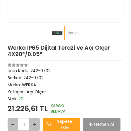
Werka IP65 Dijital Terazi ve Açı Ölçer
4X90°/0.05°
Ürün Kodu:
242-0702
Barkod:
242-0702
Marka:
WERKA
Kategori:
Açı Ölçer
Stok:
20
KARGO
21.226,61 TL
BEDAVA
Sepete
Hemen Al
Ekle