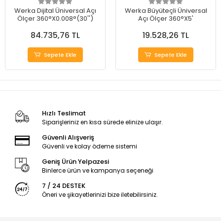
Werka Dijital Üniversal Açı
Werka Büyüteçli Üniversal
Ölçer 360°X0.008°(30'')
Açı Ölçer 360°X5'
84.735,76 TL
19.528,26 TL
Sepete Ekle
Sepete Ekle
Hızlı Teslimat
Siparişleriniz en kısa sürede elinize ulaşır.
Güvenli Alışveriş
Güvenli ve kolay ödeme sistemi
Geniş Ürün Yelpazesi
Binlerce ürün ve kampanya seçeneği
7 / 24 DESTEK
Öneri ve şikayetlerinizi bize iletebilirsiniz.