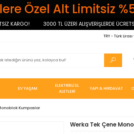
ere Özel Alt Limitsiz %
Z KARGO!
3000 TL ÜZERİ ALIŞVERİŞLERDE ÜCRETSİZ 
TRY - Türk Lirası
ELEKTRİKLİ EL
EV YAŞAM
YAPI & HIRDAVAT
O
ALETLERİ
Monoblok Kumpaslar
Werka Tek Çene Mono