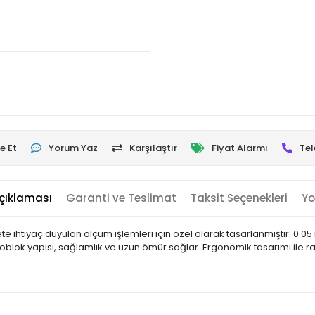
e Et
Yorum Yaz
Karşılaştır
Fiyat Alarmı
Tel
çıklaması
Garanti ve Teslimat
Taksit Seçenekleri
Yo
htiyaç duyulan ölçüm işlemleri için özel olarak tasarlanmıştır. 0.05
oblok yapısı, sağlamlık ve uzun ömür sağlar. Ergonomik tasarımı ile ra