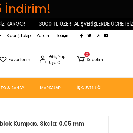
5 İndirim!
KARGO!
3000 TL ÜZERİ ALIŞVERİŞLERDE ÜCRETSİZ K
Sipariş Takip
Yardım
İletişim
0
Giriş Yap
Favorilerim
Sepetim
Üye Ol
TO & SANAYİ
MARKALAR
İŞ GÜVENLİĞİ
blok Kumpas, Skala: 0.05 mm