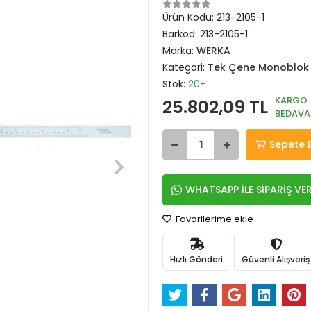
Ürün Kodu:
213-2105-1
Barkod:
213-2105-1
Marka:
WERKA
Kategori:
Tek Çene Monoblok
Stok:
20+
KARGO
25.802,09 TL
BEDAVA
Sepete 
WHATSAPP İLE SİPARİŞ VE
Favorilerime ekle
Hızlı Gönderi
Güvenli Alışveriş