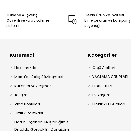
Güvenli Alışveriş
Geniş Ürün Yelpazesi
Güvenli ve kolay ödeme
Binlerce ürün ve kampan
sistemi
seçeneği
Kurumsal
Kategoriler
Hakkımızda
Ölçü Aletleri
Mesafeli Satış Sözleşmesi
YAĞLAMA GRUPLARI
Kullanıcı Sözleşmesi
EL ALETLERİ
İletişim
Ev Yaşam
İade Koşulları
Elektrikli El Aletleri
Gizlilik Politikası
Harun Erçoban ile İşbirliğimiz:
Dijitalde Gerçek Bir Dönüşüm