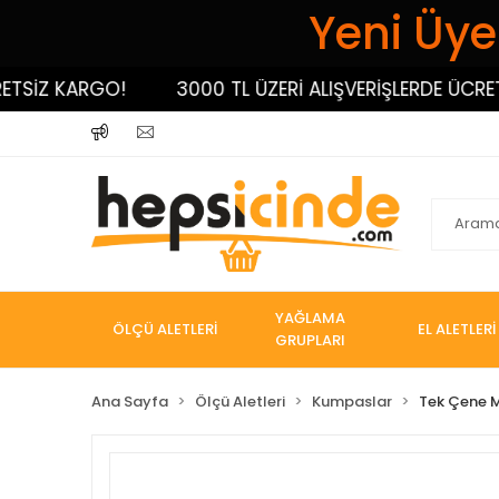
Yeni Üyel
SİZ KARGO!
3000 TL ÜZERİ ALIŞVERİŞLERDE ÜCRETSİ
YAĞLAMA
ÖLÇÜ ALETLERİ
EL ALETLERİ
GRUPLARI
Ana Sayfa
Ölçü Aletleri
Kumpaslar
Tek Çene 