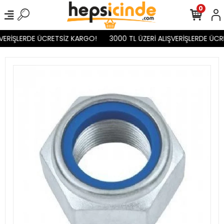
0
VERİŞLERDE ÜCRETSİZ KARGO!
3000 TL ÜZERİ ALIŞVERİŞLERDE ÜCR