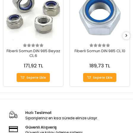
Fiberli Somun DIN 985 Beyaz
Fiberli Somun DIN 985 CL.10
CL.6
171,92 TL
189,73 TL
Sepete Ekle
Sepete Ekle
Hızlı Teslimat
Siparişleriniz en kısa sürede elinize ulaşır.
Güvenli Alışveriş
Güvenli ve kolay ödeme sistemi