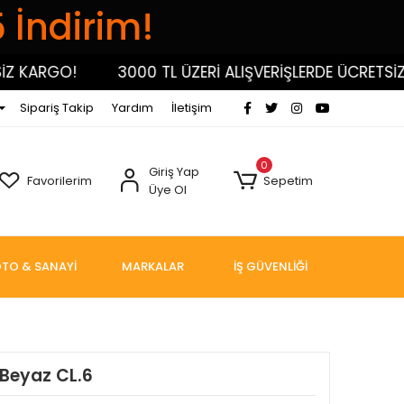
5 İndirim!
 KARGO!
3000 TL ÜZERİ ALIŞVERİŞLERDE ÜCRETSİZ K
Sipariş Takip
Yardım
İletişim
0
Giriş Yap
Favorilerim
Sepetim
Üye Ol
TO & SANAYİ
MARKALAR
İŞ GÜVENLİĞİ
 Beyaz CL.6