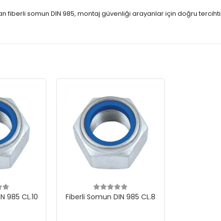
fiberli somun DIN 985, montaj güvenliği arayanlar için doğru tercihti
IN 985 CL.10
Fiberli Somun DIN 985 CL.8