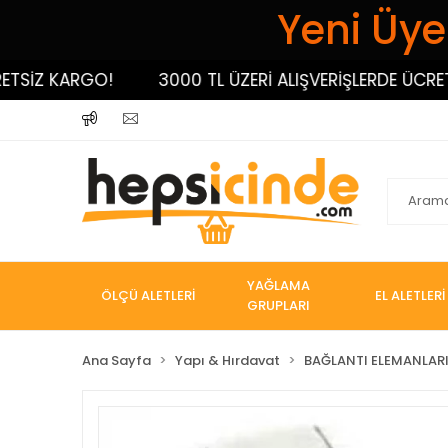
Yeni Üyel
SİZ KARGO!
3000 TL ÜZERİ ALIŞVERİŞLERDE ÜCRETSİ
YAĞLAMA
ÖLÇÜ ALETLERİ
EL ALETLERİ
GRUPLARI
Ana Sayfa
Yapı & Hırdavat
BAĞLANTI ELEMANLAR