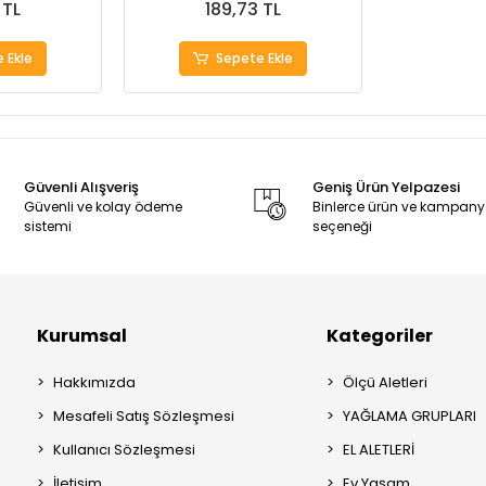
 TL
189,73 TL
 Ekle
Sepete Ekle
Güvenli Alışveriş
Geniş Ürün Yelpazesi
Güvenli ve kolay ödeme
Binlerce ürün ve kampan
sistemi
seçeneği
Kurumsal
Kategoriler
Hakkımızda
Ölçü Aletleri
Mesafeli Satış Sözleşmesi
YAĞLAMA GRUPLARI
Kullanıcı Sözleşmesi
EL ALETLERİ
İletişim
Ev Yaşam