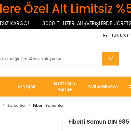
ere Özel Alt Limitsiz %
Z KARGO!
3000 TL ÜZERİ ALIŞVERİŞLERDE ÜCRETSİZ
TRY - Türk Lirası
ELEKTRİKLİ EL
EV YAŞAM
YAPI & HIRDAVAT
O
ALETLERİ
I
Somunlar
Fiberli Somunlar
Fiberli Somun DIN 985