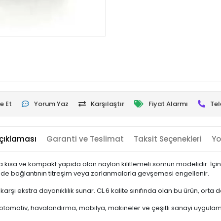
e Et
Yorum Yaz
Karşılaştır
Fiyat Alarmı
Tel
çıklaması
Garanti ve Teslimat
Taksit Seçenekleri
Yo
 kısa ve kompakt yapıda olan naylon kilitlemeli somun modelidir. İçin
ede bağlantının titreşim veya zorlanmalarla gevşemesi engellenir.
şı ekstra dayanıklılık sunar. CL.6 kalite sınıfında olan bu ürün, orta d
tomotiv, havalandırma, mobilya, makineler ve çeşitli sanayi uygulam