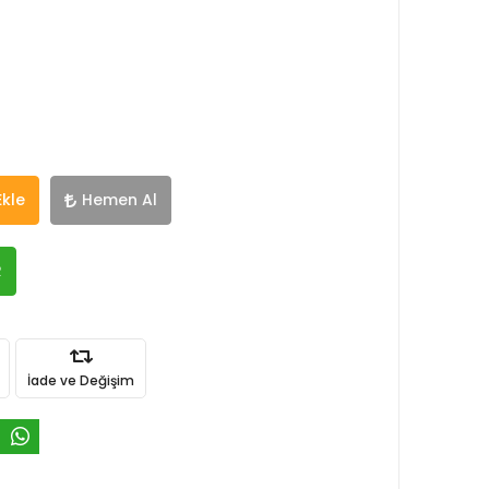
Ekle
Hemen Al
R
İade ve Değişim