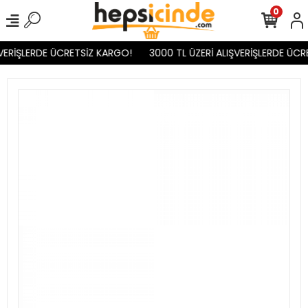
0
VERİŞLERDE ÜCRETSİZ KARGO!
3000 TL ÜZERİ ALIŞVERİŞLERDE ÜCR