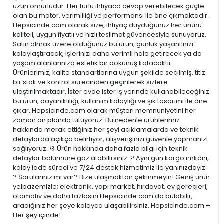
uzun ömürlüdür. Her türlü ihtiyaca cevap verebilecek güçte
olan bu motor, verimliliği ve performansı ile öne çıkmaktadır.
Hepsicinde.com olarak size, ihtiyaç duyduğunuz her ürünü
kaliteli, uygun fiyatlı ve hızlı teslimat güvencesiyle sunuyoruz.
Satın almak üzere olduğunuz bu ürün, günlük yaşantınızı
kolaylaştıracak, işlerinizi daha verimli hale getirecek ya da
yaşam alanlarınıza estetik bir dokunuş katacaktır.
Ürünlerimiz, kalite standartlarına uygun şekilde seçilmiş, titiz
bir stok ve kontrol sürecinden geçirilerek sizlere
ulaştırılmaktadır. İster evde ister iş yerinde kullanabileceğiniz
bu ürün, dayanıklılığı, kullanım kolaylığı ve şık tasarımı ile öne
çıkar. Hepsicinde.com olarak müşteri memnuniyetini her
zaman ön planda tutuyoruz. Bu nedenle ürünlerimiz
hakkında merak ettiğiniz her şeyi açıklamalarda ve teknik
detaylarda açıkça belirtiyor, alışverişinizi güvenle yapmanızı
sağlıyoruz. ⚙️ Ürün hakkında daha fazla bilgi için teknik
detaylar bölümüne göz atabilirsiniz. ? Aynı gün kargo imkânı,
kolay iade süreci ve 7/24 destek hizmetimiz ile yanınızdayız.
? Sorularınız mı var? Bize ulaşmaktan çekinmeyin! Geniş ürün
yelpazemizle; elektronik, yapı market, hırdavat, ev gereçleri,
otomotiv ve daha fazlasını Hepsicinde.com'da bulabilir,
aradığınız her şeye kolayca ulaşabilirsiniz. Hepsicinde.com –
Her şey içinde!