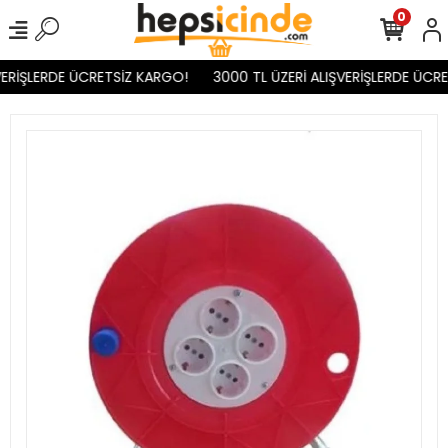
0
ERİŞLERDE ÜCRETSİZ KARGO!
3000 TL ÜZERİ ALIŞVERİŞLERDE ÜCRE