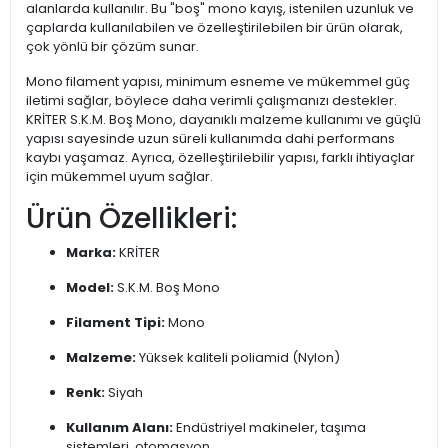
alanlarda kullanılır. Bu "boş" mono kayış, istenilen uzunluk ve
çaplarda kullanılabilen ve özelleştirilebilen bir ürün olarak,
çok yönlü bir çözüm sunar.
Mono filament yapısı, minimum esneme ve mükemmel güç
iletimi sağlar, böylece daha verimli çalışmanızı destekler.
KRİTER S.K.M. Boş Mono, dayanıklı malzeme kullanımı ve güçlü
yapısı sayesinde uzun süreli kullanımda dahi performans
kaybı yaşamaz. Ayrıca, özelleştirilebilir yapısı, farklı ihtiyaçlar
için mükemmel uyum sağlar.
Ürün Özellikleri:
Marka:
KRİTER
Model:
S.K.M. Boş Mono
Filament Tipi:
Mono
Malzeme:
Yüksek kaliteli poliamid (Nylon)
Renk:
Siyah
Kullanım Alanı:
Endüstriyel makineler, taşıma
sistemleri, otomasyon