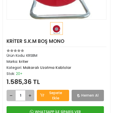
KRİTER S.K.M BOŞ MONO
Ürün Kodu:
KRSBM
Marka:
kriter
Kategori:
Makaralı Uzatma Kablolar
Stok:
20+
1.585,36 TL
Sepete
Hemen Al
Ekle
WHATSAPP İLE SİPARİŞ VER