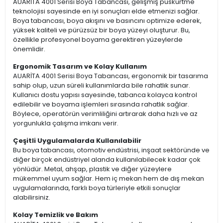
AUARİTA 4001 Serisi Boya Tabancası, gelişmiş püskürtme
teknolojisi sayesinde en iyi sonuçları elde etmenizi sağlar.
Boya tabancası, boya akışını ve basıncını optimize ederek,
yüksek kaliteli ve pürüzsüz bir boya yüzeyi oluşturur. Bu,
özellikle profesyonel boyama gerektiren yüzeylerde
önemlidir.
Ergonomik Tasarım ve Kolay Kullanım
AUARİTA 4001 Serisi Boya Tabancası, ergonomik bir tasarıma
sahip olup, uzun süreli kullanımlarda bile rahatlık sunar.
Kullanıcı dostu yapısı sayesinde, tabanca kolayca kontrol
edilebilir ve boyama işlemleri sırasında rahatlık sağlar.
Böylece, operatörün verimliliğini artırarak daha hızlı ve az
yorgunlukla çalışma imkanı verir.
Çeşitli Uygulamalarda Kullanılabilir
Bu boya tabancası, otomotiv endüstrisi, inşaat sektöründe ve
diğer birçok endüstriyel alanda kullanılabilecek kadar çok
yönlüdür. Metal, ahşap, plastik ve diğer yüzeylere
mükemmel uyum sağlar. Hem iç mekan hem de dış mekan
uygulamalarında, farklı boya türleriyle etkili sonuçlar
alabilirsiniz.
Kolay Temizlik ve Bakım