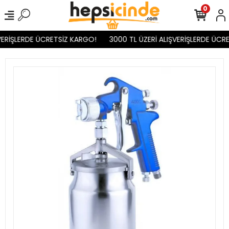
0
ERİŞLERDE ÜCRETSİZ KARGO!
3000 TL ÜZERİ ALIŞVERİŞLERDE ÜCRE