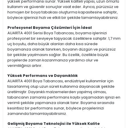
yüksek performansı sunar. Yüksek kaliteli yapısı, uzun ömürlü
kullanım ve güvenilir sonuçlar vaat eder. Ayrıca, pürüzsüz ve
homojen bir boya tabakası oluşturma kapasitesine sahiptir,
böylece işlerinizi hızlı ve etkili bir şekilde tamamlayabilirsiniz.
Profesyonel Boyama Çözümleri İçin İdeal
AUARİTA 4001 Serisi Boya Tabancası, boyama işlerinizi
profesyonel bir seviyeye taşıyacak özelliklere sahiptir. 1,7 mm
uç boyutu, daha büyük alanları daha kısa sürede
boyamanıza olanak tanırken, boyanın düzgün ve pürüzsüz
bir şekilde yayılmasını sağlar. Bu özellik, özellikle büyük
projelerde zaman kazanmanıza yardımcı olur ve
verimliliğinizi artırır.
Yüksek Performans ve Dayanıklılık
AUARİTA 4001 Boya Tabancası, endüstriyel kullanımlar için
tasarlanmış olup uzun süreli kullanıma dayanacak şekilde
üretilmiştir. Dayanıklı malzemelerden yapılmış olması,
tabancanın zamanla performans kaybı yaşamadan işinizi en
verimli şekilde yapmanıza olanak tanır. Boyama sırasında
kesintisiz bir performans sunar, böylece projelerinizi
zamanında tamamlayabilirsiniz.
Gelişmiş Boyama Teknolojisi ile Yüksek Kalite