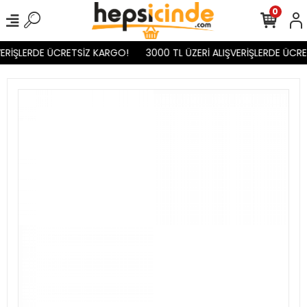
0
ERİŞLERDE ÜCRETSİZ KARGO!
3000 TL ÜZERİ ALIŞVERİŞLERDE ÜCRE