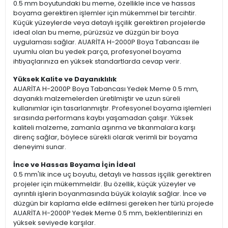
0.5 mm boyutundaki bu meme, özellikle ince ve hassas
boyama gerektiren işlemler için mükemmel bir tercihtir.
Küçük yüzeylerde veya detaylı işçilik gerektiren projelerde
ideal olan bu meme, pürüzsüz ve düzgün bir boya
uygulaması sağlar. AUARİTA H-2000P Boya Tabancası ile
uyumlu olan bu yedek parça, profesyonel boyama
ihtiyaçlarınıza en yüksek standartlarda cevap verir.
Yüksek Kalite ve Dayanıklılık
AUARİTA H-2000P Boya Tabancası Yedek Meme 0.5 mm,
dayanıklı malzemelerden üretilmiştir ve uzun süreli
kullanımlar için tasarlanmıştır. Profesyonel boyama işlemleri
sırasında performans kaybı yaşamadan çalışır. Yüksek
kaliteli malzeme, zamanla aşınma ve tıkanmalara karşı
direnç sağlar, böylece sürekli olarak verimli bir boyama
deneyimi sunar.
İnce ve Hassas Boyama İçin İdeal
0.5 mm'lik ince uç boyutu, detaylı ve hassas işçilik gerektiren
projeler için mükemmeldir. Bu özellik, küçük yüzeyler ve
ayrıntılı işlerin boyanmasında büyük kolaylık sağlar. İnce ve
düzgün bir kaplama elde edilmesi gereken her türlü projede
AUARİTA H-2000P Yedek Meme 0.5 mm, beklentilerinizi en
yüksek seviyede karşılar.