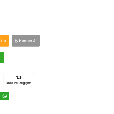
Ekle
Hemen Al
R
İade ve Değişim