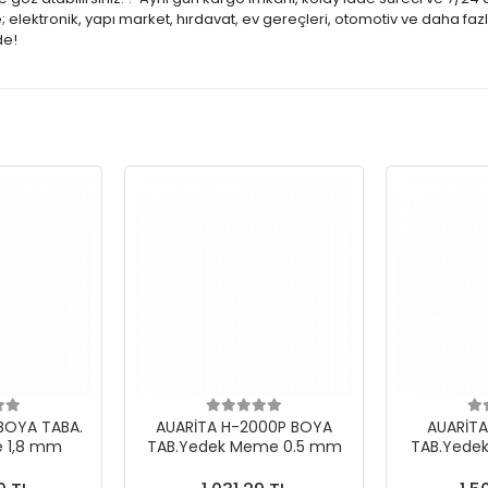
lektronik, yapı market, hırdavat, ev gereçleri, otomotiv ve daha fazl
de!
BOYA TABA.
AUARİTA H-2000P BOYA
AUARİTA
 1,8 mm
TAB.Yedek Meme 0.5 mm
TAB.Yede