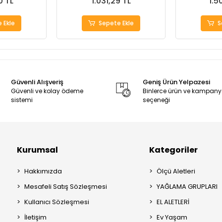
0 TL
1.031,29 TL
1.5
 Ekle
Sepete Ekle
S
Güvenli Alışveriş
Geniş Ürün Yelpazesi
Güvenli ve kolay ödeme
Binlerce ürün ve kampan
sistemi
seçeneği
Kurumsal
Kategoriler
Hakkımızda
Ölçü Aletleri
Mesafeli Satış Sözleşmesi
YAĞLAMA GRUPLARI
Kullanıcı Sözleşmesi
EL ALETLERİ
İletişim
Ev Yaşam