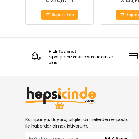
4.254,57 TL
3.140,8
Sepete Ekle
Sepete
Hızlı Teslimat
Siparişleriniz en kısa sürede elinize
ulaşır.
Kampanya, duyuru, bilgilendirmelerden e-posta
ile haberdar olmak istiyorum.
Gönder