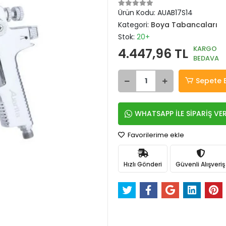
Ürün Kodu:
AUAB17S14
Kategori:
Boya Tabancaları
Stok:
20+
KARGO
4.447,96 TL
BEDAVA
Sepete 
WHATSAPP İLE SİPARİŞ VE
Favorilerime ekle
Hızlı Gönderi
Güvenli Alışveriş