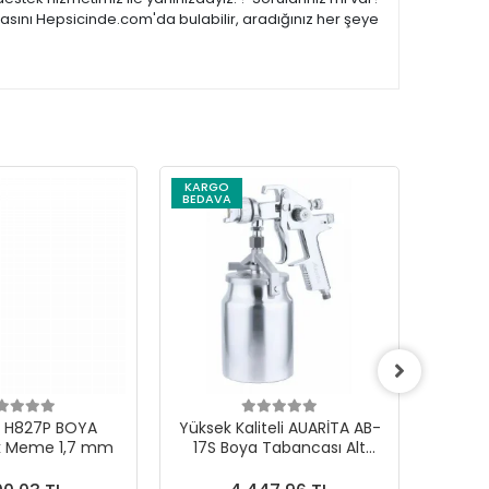
asını Hepsicinde.com'da bulabilir, aradığınız her şeye
KARGO
KARG
BEDAVA
BEDAV
 H827P BOYA
Yüksek Kaliteli AUARİTA AB-
AUARİT
k Meme 1,7 mm
17S Boya Tabancası Alt
TABA.
Depo 2,0 mm