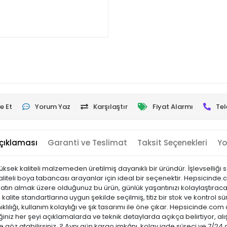
e Et
Yorum Yaz
Karşılaştır
Fiyat Alarmı
Tel
çıklaması
Garanti ve Teslimat
Taksit Seçenekleri
Yo
sek kaliteli malzemeden üretilmiş dayanıklı bir üründür. İşlevselliğ
Kaliteli boya tabancası arayanlar için ideal bir seçenektir. Hepsicinde.
 Satın almak üzere olduğunuz bu ürün, günlük yaşantınızı kolaylaştıraca
kalite standartlarına uygun şekilde seçilmiş, titiz bir stok ve kontrol sü
ıklılığı, kullanım kolaylığı ve şık tasarımı ile öne çıkar. Hepsicinde
niz her şeyi açıklamalarda ve teknik detaylarda açıkça belirtiyor, alı
 göz atabilirsiniz. ? Aynı gün kargo imkânı, kolay iade süreci ve 7/24 d