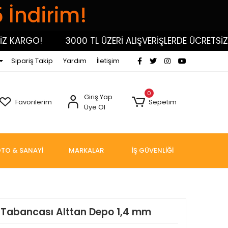
5 İndirim!
KARGO!
3000 TL ÜZERİ ALIŞVERİŞLERDE ÜCRETSİZ KA
Sipariş Takip
Yardım
İletişim
0
Giriş Yap
Favorilerim
Sepetim
Üye Ol
TO & SANAYİ
MARKALAR
İŞ GÜVENLİĞİ
Tabancası Alttan Depo 1,4 mm