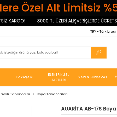
ere Özel Alt Limitsiz %
 KARGO!
3000 TL ÜZERİ ALIŞVERİŞLERDE ÜCRETSİZ 
TRY - Türk Lirası
ELEKTRİKLİ EL
EV YAŞAM
YAPI & HIRDAVAT
O
ALETLERİ
Havalı Tabancalar
Boya Tabancaları
AUARİTA AB-17S Boya 