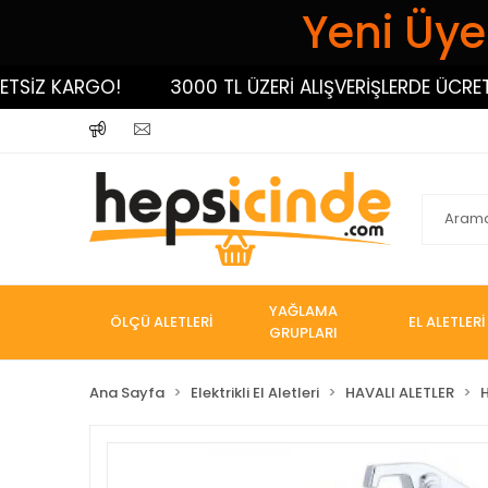
Yeni Üyel
İZ KARGO!
3000 TL ÜZERİ ALIŞVERİŞLERDE ÜCRETSİZ
YAĞLAMA
ÖLÇÜ ALETLERİ
EL ALETLERİ
GRUPLARI
Ana Sayfa
Elektrikli El Aletleri
HAVALI ALETLER