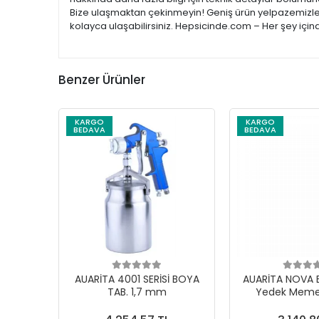
Bize ulaşmaktan çekinmeyin! Geniş ürün yelpazemizle; e
kolayca ulaşabilirsiniz. Hepsicinde.com – Her şey için
Benzer Ürünler
KARGO
KARGO
BEDAVA
BEDAVA
AUARİTA 4001 SERİSİ BOYA
AUARİTA NOVA 
TAB. 1,7 mm
Yedek Meme