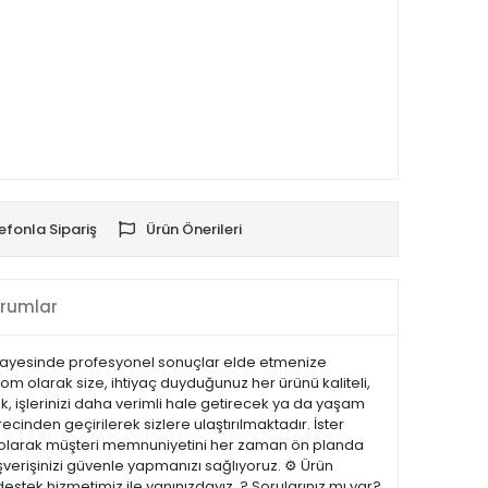
efonla Sipariş
Ürün Önerileri
rumlar
i sayesinde profesyonel sonuçlar elde etmenize
com olarak size, ihtiyaç duyduğunuz her ürünü kaliteli,
k, işlerinizi daha verimli hale getirecek ya da yaşam
recinden geçirilerek sizlere ulaştırılmaktadır. İster
.com olarak müşteri memnuniyetini her zaman ön planda
şverişinizi güvenle yapmanızı sağlıyoruz. ⚙️ Ürün
estek hizmetimiz ile yanınızdayız. ? Sorularınız mı var?