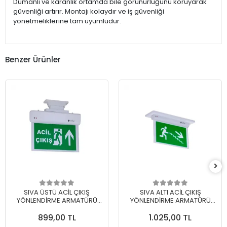
Dumanlı ve karanlık ortamda bile görünürlüğünü koruyarak
güvenliği artırır. Montajı kolaydır ve iş güvenliği
yönetmeliklerine tam uyumludur.
Benzer Ürünler
SIVA ÜSTÜ ACİL ÇIKIŞ
SIVA ALTI ACİL ÇIKIŞ
YÖNLENDİRME ARMATÜRÜ
YÖNLENDİRME ARMATÜRÜ
MODEL KODU: GT-EXT-01B-
MODEL KODU: GT-EXT-02B-
899,00 TL
1.025,00 TL
XXX
XXX