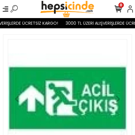
0
VERİŞLERDE ÜCRETSİZ KARGO!
3000 TL ÜZERİ ALIŞVERİŞLERDE ÜCR