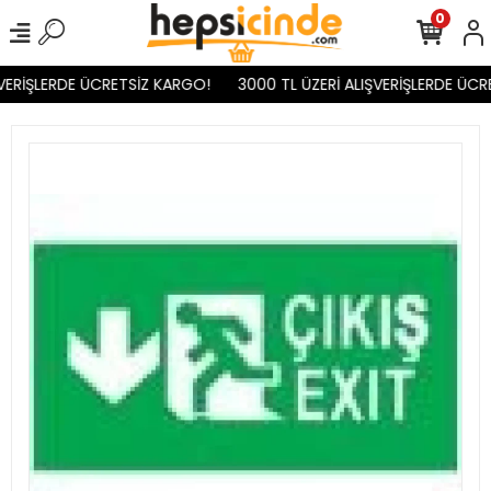
0
VERİŞLERDE ÜCRETSİZ KARGO!
3000 TL ÜZERİ ALIŞVERİŞLERDE ÜCR