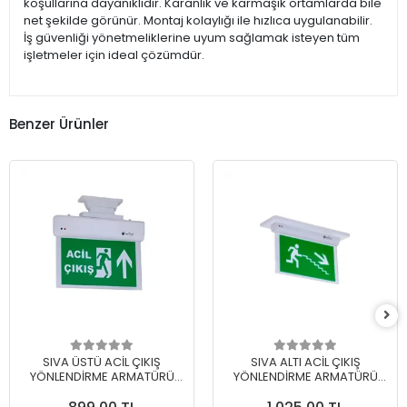
koşullarına dayanıklıdır. Karanlık ve karmaşık ortamlarda bile
net şekilde görünür. Montaj kolaylığı ile hızlıca uygulanabilir.
İş güvenliği yönetmeliklerine uyum sağlamak isteyen tüm
işletmeler için ideal çözümdür.
Benzer Ürünler
SIVA ÜSTÜ ACİL ÇIKIŞ
SIVA ALTI ACİL ÇIKIŞ
YÖNLENDİRME ARMATÜRÜ
YÖNLENDİRME ARMATÜRÜ
MODEL KODU: GT-EXT-01B-
MODEL KODU: GT-EXT-02B-
XXX
XXX