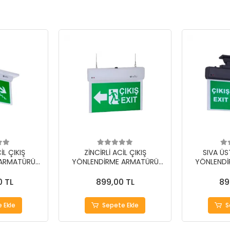
İL ÇIKIŞ
ZİNCİRLİ ACİL ÇIKIŞ
SIVA ÜS
 ARMATÜRÜ
YÖNLENDİRME ARMATÜRÜ
YÖNLENDİ
T-EXT-02B-
MODEL KODU: GT-EXT-03İS-
MODEL KOD
XXX
0 TL
899,00 TL
89
 Ekle
Sepete Ekle
S