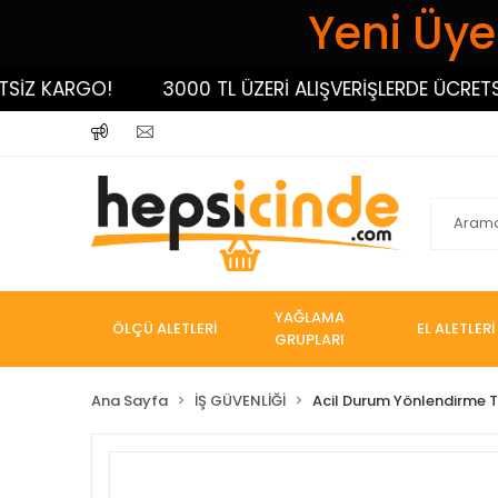
Yeni Üyel
Z KARGO!
3000 TL ÜZERİ ALIŞVERİŞLERDE ÜCRETSİZ 
YAĞLAMA
ÖLÇÜ ALETLERİ
EL ALETLERİ
GRUPLARI
Ana Sayfa
İŞ GÜVENLİĞİ
Acil Durum Yönlendirme T