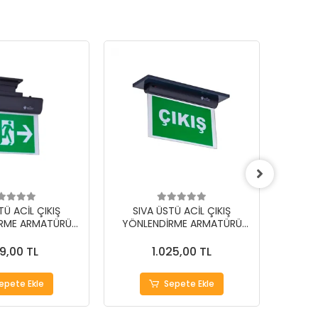
TÜ ACİL ÇIKIŞ
SIVA ÜSTÜ ACİL ÇIKIŞ
SIV
RME ARMATÜRÜ
YÖNLENDİRME ARMATÜRÜ
YÖNL
U: GT-EXT-01B-
MODEL KODU: GT-EXT-01B-
MODEL
XXX
XXX
9,00 TL
1.025,00 TL
epete Ekle
Sepete Ekle