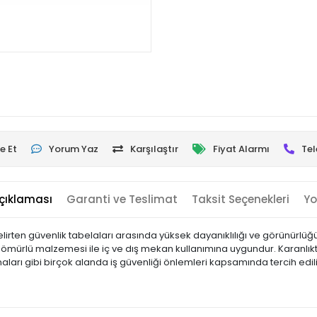
e Et
Yorum Yaz
Karşılaştır
Fiyat Alarmı
Tel
çıklaması
Garanti ve Teslimat
Taksit Seçenekleri
Yo
belirten güvenlik tabelaları arasında yüksek dayanıklılığı ve görünürlüğ
un ömürlü malzemesi ile iç ve dış mekan kullanımına uygundur. Karanlıkt
inaları gibi birçok alanda iş güvenliği önlemleri kapsamında tercih edil