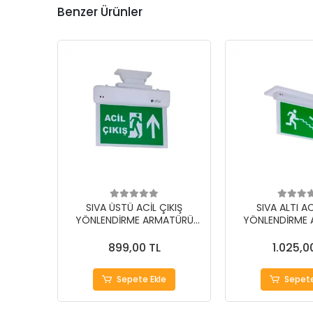
Benzer Ürünler
SIVA ÜSTÜ ACİL ÇIKIŞ
SIVA ALTI AC
YÖNLENDİRME ARMATÜRÜ
YÖNLENDİRME
MODEL KODU: GT-EXT-01B-
MODEL KODU: G
XXX
XXX
899,00 TL
1.025,0
Sepete Ekle
Sepete