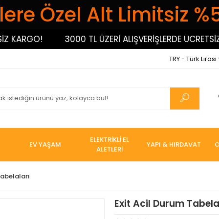
ere Özel Alt Limitsiz %
KARGO!
3000 TL ÜZERİ ALIŞVERİŞLERDE ÜCRETSİZ KA
TRY - Türk Lirası
ELEKTRİKLİ EL
EV YAŞAM
YAPI & HIRDAVAT
O
ALETLERİ
abelaları
Exit Acil Durum Tabela