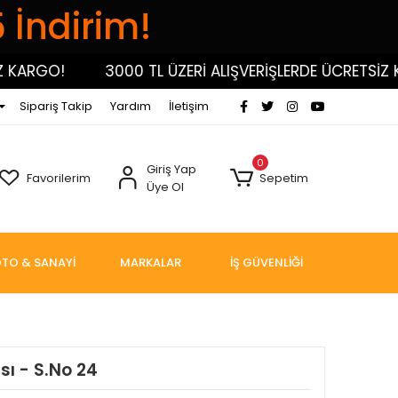
5 İndirim!
RGO!
3000 TL ÜZERİ ALIŞVERİŞLERDE ÜCRETSİZ KAR
Sipariş Takip
Yardım
İletişim
0
Giriş Yap
Favorilerim
Sepetim
Üye Ol
TO & SANAYİ
MARKALAR
İŞ GÜVENLİĞİ
sı - S.No 24