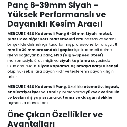
Panç 6-39mm Siyah –
Yüksek Performanslı ve
Dayanıklı Kesim Aracı!
MERCURE HSS Kademeli Panç 6-39mm Siyah
,
metal,
plastik ve diğer sert malzemeleri
hızlı, hassas ve verimli
bir şekilde delmek için tasarlanmış profesyonel bir araçtır.
6
mm ile 39 mm arasındaki çaplar
için kademeli delme
işlemi sağlayan bu panç,
HSS (High-Speed Steel)
malzemesiyle üretilmiştir ve
siyah kaplama
sayesinde
uzun ömürlüdür.
Siyah kaplama
,
aşınmaya karşı dirençli
olup, yüksek ısılara dayanıklıdır ve testerenin dayanıklılığını
artırır.
MERCURE HSS Kademeli Panç
, özellikle
otomotiv, inşaat,
endüstriyel işler
ve
tamir
gibi alanlarda
yüksek verimlilik
ve
keskin diş yapısı
sunarak
temiz ve düzgün delikler
açmanıza olanak tanır.
Öne Çıkan Özellikler ve
Avantajları