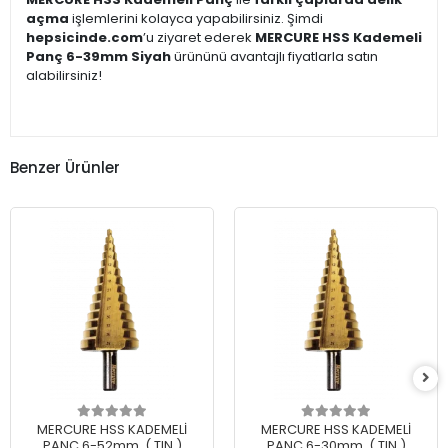
açma
işlemlerini kolayca yapabilirsiniz. Şimdi
hepsicinde.com
’u ziyaret ederek
MERCURE HSS Kademeli
Panç 6-39mm Siyah
ürününü avantajlı fiyatlarla satın
alabilirsiniz!
Benzer Ürünler
MERCURE HSS KADEMELİ
MERCURE HSS KADEMELİ
PANÇ 6-52mm. ( TIN )
PANÇ 6-30mm. ( TIN )