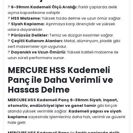
?
6-39mm Kademeli Ölçü Aralığı:
Farklı çaplarda delik
açma kapasitesine sahiptir.
?
HSS Malzeme:
Yüksek hızda delme ve uzun ömür sağlar.
?
Siyah Kaplama:
Aşınmaya karşı dirençlidir ve yüksek
ısılara dayanıklıdır.
?
Pürüzsüz Delikler:
Temiz ve düzgün kesimler sağlar.
?
Çeşitli Kullanım Alanları:
Metal, alüminyum, plastik gibi
sert malzemeler için uygundur.
?
Dayanıklı ve Uzun Ömürlü:
Yüksek kaliteli malzeme ile
uzun süreli performans sunar.
MERCURE HSS Kademeli
Panç ile Daha Verimli ve
Hassas Delme
MERCURE HSS Kademeli Panç 6-39mm Siyah
,
inşaat,
otomotiv, endüstriyel işler ve genel tamir
gibi birçok
alanda yüksek verimlilik sağlar.
Kademeli yapısı ve siyah
kaplama
sayesinde işlemleriniz daha hızlı, verimli ve güvenli
hale gelir.
MERCURE HSS Kademeli Panç
ile
farklı çaplarda delik