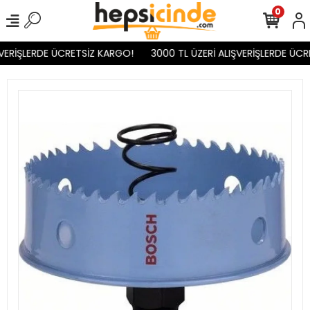
0
VERİŞLERDE ÜCRETSİZ KARGO!
3000 TL ÜZERİ ALIŞVERİŞLERDE ÜCR