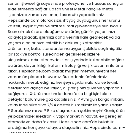
sunar. İşlevselliği sayesinde profesyonel ve hassas sonuçlar
elde etmenizi sağlar. Bosch Sheet Metal Panç ile metal
işlerinizde zaman ve enerji tasarrufu yapabilirsiniz.
Hepsicinde.com olarak size, ihtiyaç duyduğunuz her ürünü
kaliteli, uygun fiyatlı ve hızlı teslimat güvencesiyle sunuyoruz.
Satın almak üzere olduğunuz bu ürün, günlük yaşantınızı
kolaylaştıracak, işlerinizi daha verimli hale getirecek ya da
yaşam alanlarınıza estetik bir dokunuş katacaktır.
Ürünlerimiz, kalite standartlarına uygun şekilde seçilmiş, titiz
bir stok ve kontrol sürecinden geçirilerek sizlere
ulaştırılmaktadır. İster evde ister iş yerinde kullanabileceğiniz
bu ürün, dayanıklılığı, kullanım kolaylığı ve şık tasarımı ile öne
çıkar. Hepsicinde.com olarak müşteri memnuniyetini her
zaman ön planda tutuyoruz. Bu nedenle ürünlerimiz
hakkında merak ettiğiniz her şeyi açıklamalarda ve teknik
detaylarda açıkça belirtiyor, alışverişinizi güvenle yapmanızı
sağlıyoruz. ⚙️ Ürün hakkında daha fazla bilgi için teknik
detaylar bölümüne göz atabilirsiniz. ? Aynı gün kargo imkânı,
kolay iade süreci ve 7/24 destek hizmetimiz ile yanınızdayız.
? Sorularınız mı var? Bize ulaşmaktan çekinmeyin! Geniş ürün
yelpazemizle; elektronik, yapı market, hırdavat, ev gereçleri,
otomotiv ve daha fazlasını Hepsicinde.com'da bulabilir,
aradığınız her şeye kolayca ulaşabilirsiniz. Hepsicinde.com –