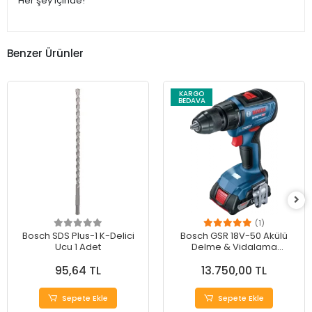
Her şey içinde!
Benzer Ürünler
KARGO
BEDAVA
(1)
Bosch SDS Plus-1 K-Delici
Bosch GSR 18V-50 Akülü
Ucu 1 Adet
Delme & Vidalama
Makinesi - Güçlü
95,64 TL
13.750,00 TL
Performans
Sepete Ekle
Sepete Ekle