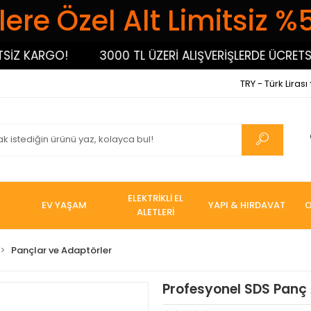
ere Özel Alt Limitsiz %
 KARGO!
3000 TL ÜZERİ ALIŞVERİŞLERDE ÜCRETSİZ 
TRY - Türk Lirası
ELEKTRİKLİ EL
EV YAŞAM
YAPI & HIRDAVAT
O
ALETLERİ
Pançlar ve Adaptörler
Profesyonel SDS Panç