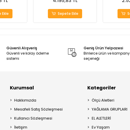
8 TL
4.195,83 TL
2.5
 Ekle
Sepete Ekle
S
Güvenli Alışveriş
Geniş Ürün Yelpazesi
Güvenli ve kolay ödeme
Binlerce ürün ve kampan
sistemi
seçeneği
Kurumsal
Kategoriler
Hakkımızda
Ölçü Aletleri
Mesafeli Satış Sözleşmesi
YAĞLAMA GRUPLARI
Kullanıcı Sözleşmesi
EL ALETLERİ
İletişim
Ev Yaşam