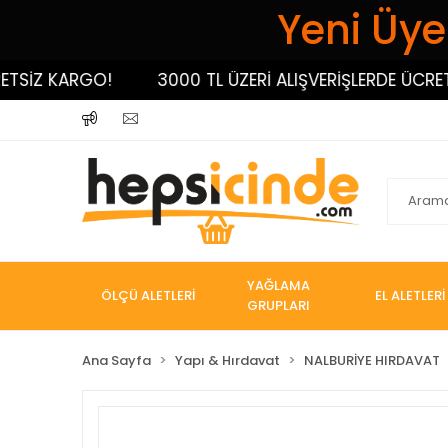
Yeni Üyel
İZ KARGO!
3000 TL ÜZERİ ALIŞVERİŞLERDE ÜCRETSİZ
YAĞLAMA
ÖLÇÜ ALETLERİ
EL ALETLERİ
GRUPLARI
Ana Sayfa
Yapı & Hırdavat
NALBURİYE HIRDAVAT