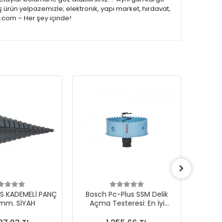
 ürün yelpazemizle; elektronik, yapı market, hırdavat,
e.com – Her şey içinde!
S KADEMELİ PANÇ
Bosch Pc-Plus SSM Delik
Yüksek 
mm. SİYAH
Açma Testeresi: En İyi
Plus 
Seçim!