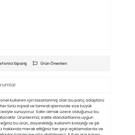
efonla Sipariş
Ürün Önerileri
rumlar
yonel kullanım için tasarlanmış olan bu panç adaptörü
 her türlü inşaat ve tamirat işlerinizde size büyük
vencesiyle sunuyoruz. Satın almak üzere olduğunuz bu
tacaktır. Ürünlerimiz, kalite standartlarına uygun
eğiniz bu ürün, dayanıklılığı, kullanım kolaylığı ve şık
z hakkında merak ettiğiniz her şeyi açıklamalarda ve
 detaylar bölümüne göz atabilirsiniz. ? Aynı gün kargo