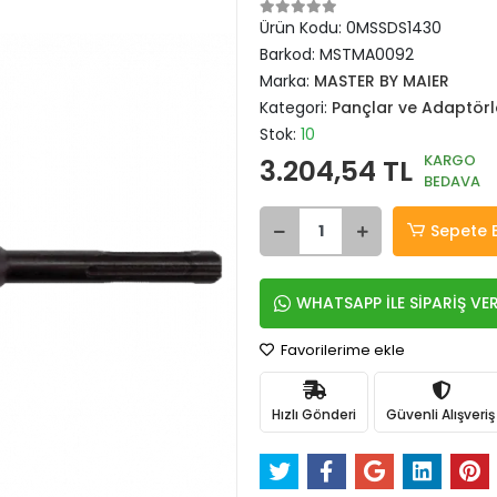
Ürün Kodu:
0MSSDS1430
Barkod:
MSTMA0092
Marka:
MASTER BY MAIER
Kategori:
Pançlar ve Adaptörl
Stok:
10
KARGO
3.204,54 TL
BEDAVA
Sepete 
WHATSAPP İLE SİPARİŞ VE
Favorilerime ekle
Hızlı Gönderi
Güvenli Alışveriş