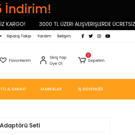
5 İndirim!
KARGO!
3000 TL ÜZERİ ALIŞVERİŞLERDE ÜCRETSİZ KA
Sipariş Takip
Yardım
İletişim
0
Giriş Yap
Favorilerim
Sepetim
Üye Ol
TO & SANAYİ
MARKALAR
İŞ GÜVENLİĞİ
 Adaptörü Seti