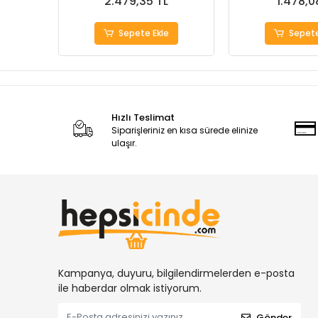
2.479,35 TL
1.478,0
Sepete Ekle
Sepete
Hızlı Teslimat
Siparişleriniz en kısa sürede elinize
ulaşır.
Kampanya, duyuru, bilgilendirmelerden e-posta
ile haberdar olmak istiyorum.
Gönder