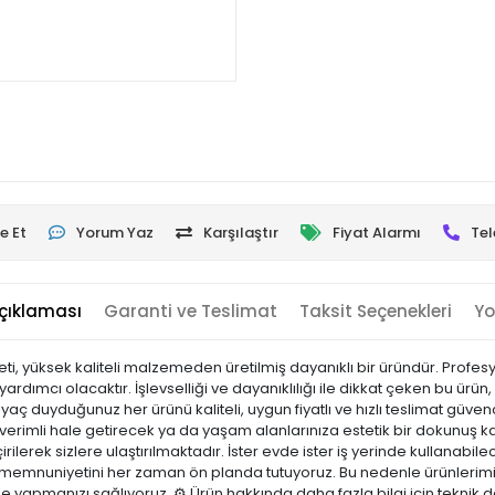
e Et
Yorum Yaz
Karşılaştır
Fiyat Alarmı
Tel
çıklaması
Garanti ve Teslimat
Taksit Seçenekleri
Yo
, yüksek kaliteli malzemeden üretilmiş dayanıklı bir üründür. Profes
yardımcı olacaktır. İşlevselliği ve dayanıklılığı ile dikkat çeken bu ürün,
iyaç duyduğunuz her ürünü kaliteli, uygun fiyatlı ve hızlı teslimat gü
a verimli hale getirecek ya da yaşam alanlarınıza estetik bir dokunuş ka
irilerek sizlere ulaştırılmaktadır. İster evde ister iş yerinde kullanabilec
i memnuniyetini her zaman ön planda tutuyoruz. Bu nedenle ürünlerimi
nle yapmanızı sağlıyoruz. ⚙️ Ürün hakkında daha fazla bilgi için teknik