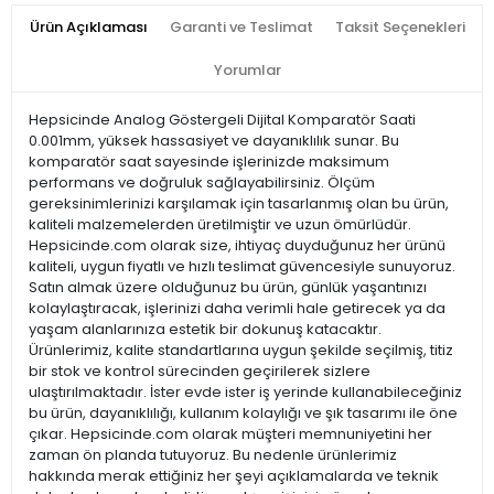
Ürün Açıklaması
Garanti ve Teslimat
Taksit Seçenekleri
Yorumlar
Hepsicinde Analog Göstergeli Dijital Komparatör Saati
0.001mm, yüksek hassasiyet ve dayanıklılık sunar. Bu
komparatör saat sayesinde işlerinizde maksimum
performans ve doğruluk sağlayabilirsiniz. Ölçüm
gereksinimlerinizi karşılamak için tasarlanmış olan bu ürün,
kaliteli malzemelerden üretilmiştir ve uzun ömürlüdür.
Hepsicinde.com olarak size, ihtiyaç duyduğunuz her ürünü
kaliteli, uygun fiyatlı ve hızlı teslimat güvencesiyle sunuyoruz.
Satın almak üzere olduğunuz bu ürün, günlük yaşantınızı
kolaylaştıracak, işlerinizi daha verimli hale getirecek ya da
yaşam alanlarınıza estetik bir dokunuş katacaktır.
Ürünlerimiz, kalite standartlarına uygun şekilde seçilmiş, titiz
bir stok ve kontrol sürecinden geçirilerek sizlere
ulaştırılmaktadır. İster evde ister iş yerinde kullanabileceğiniz
bu ürün, dayanıklılığı, kullanım kolaylığı ve şık tasarımı ile öne
çıkar. Hepsicinde.com olarak müşteri memnuniyetini her
zaman ön planda tutuyoruz. Bu nedenle ürünlerimiz
hakkında merak ettiğiniz her şeyi açıklamalarda ve teknik