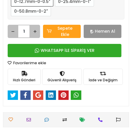
0-12.7mm-0-0.5"
0-25.4mm-0-1"
0-50.8mm-0-2"
Sepete
Hemen Al
Ekle
WHATSAPP İLE SİPARİŞ VER
Favorilerime ekle
Hızlı Gönderi
Güvenli Alışveriş
İade ve Değişim