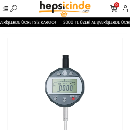
0
VERİŞLERDE ÜCRETSİZ KARGO!
3000 TL ÜZERİ ALIŞVERİŞLERDE ÜCR