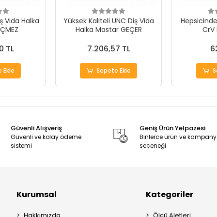
ş Vida Halka
Yüksek Kaliteli UNC Diş Vida
Hepsicinde 
EÇMEZ
Halka Mastar GEÇER
CrV
0 TL
7.206,57 TL
6
 Ekle
Sepete Ekle
S
Güvenli Alışveriş
Geniş Ürün Yelpazesi
Güvenli ve kolay ödeme
Binlerce ürün ve kampan
sistemi
seçeneği
Kurumsal
Kategoriler
Hakkımızda
Ölçü Aletleri