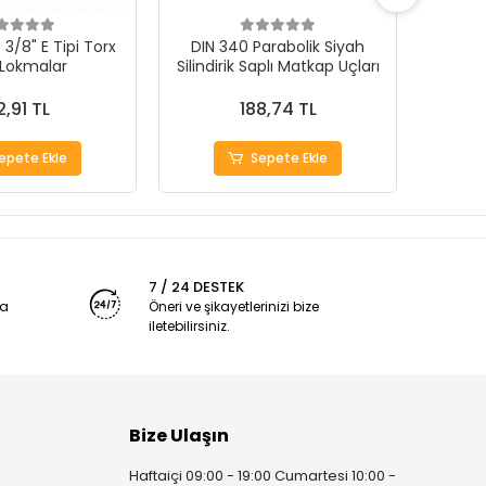
3/8" E Tipi Torx
DIN 340 Parabolik Siyah
 Lokmalar
Silindirik Saplı Matkap Uçları
1000Ad
2,91 TL
188,74 TL
epete Ekle
Sepete Ekle
7 / 24 DESTEK
ya
Öneri ve şikayetlerinizi bize
iletebilirsiniz.
Bize Ulaşın
Haftaiçi 09:00 - 19:00 Cumartesi 10:00 -