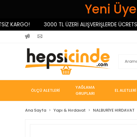
Yeni Üyel
 KARGO!
3000 TL ÜZERİ ALIŞVERİŞLERDE ÜCRETSİZ K
YAĞLAMA
ÖLÇÜ ALETLERİ
EL ALETLERİ
GRUPLARI
Ana Sayfa
Yapı & Hırdavat
NALBURİYE HIRDAVAT