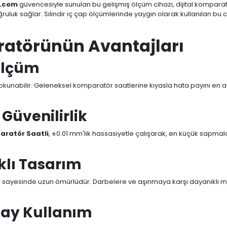
e.com
güvencesiyle sunulan bu gelişmiş ölçüm cihazı, dijital kompa
uluk sağlar. Silindir iç çap ölçümlerinde yaygın olarak kullanılan bu c
aratörünün Avantajları
 Ölçüm
 okunabilir. Geleneksel komparatör saatlerine kıyasla hata payını en az
Güvenilirlik
paratör Saatli
, ±0.01 mm'lik hassasiyetle çalışarak, en küçük sapmaları 
klı Tasarım
ı sayesinde uzun ömürlüdür. Darbelere ve aşınmaya karşı dayanıklı m
olay Kullanım