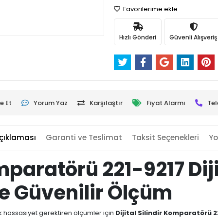
Favorilerime ekle
Hızlı Gönderi
Güvenli Alışveriş
e Et
Yorum Yaz
Karşılaştır
Fiyat Alarmı
Tel
çıklaması
Garanti ve Teslimat
Taksit Seçenekleri
Yo
Komparatörü 221-9217 Di
ve Güvenilir Ölçüm
ek hassasiyet gerektiren ölçümler için
Dijital Silindir Komparatörü 