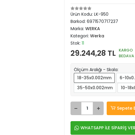
Ürün Kodu:
LK-950
Barkod:
6971570717237
Marka:
WERKA
Kategori:
Werka
Stok:
11
KARGO
29.244,28 TL
BEDAVA
Ölçüm Aralığı - Skala:
18-35x0.002mm
6-10x
35-50x0.002mm
10-18
Sepete 
WHATSAPP İLE SİPARİŞ VE