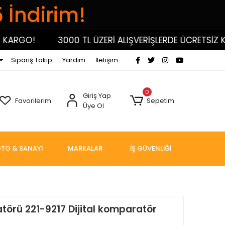
5 İndirim!
RGO!
3000 TL ÜZERİ ALIŞVERİŞLERDE ÜCRETSİZ KARG
Sipariş Takip
Yardım
İletişim
0
Giriş Yap
Favorilerim
Sepetim
Üye Ol
TO & SANAYİ
MARKALAR
İŞ GÜVENLİĞİ
ratörü 221-9217 Dijital komparatör