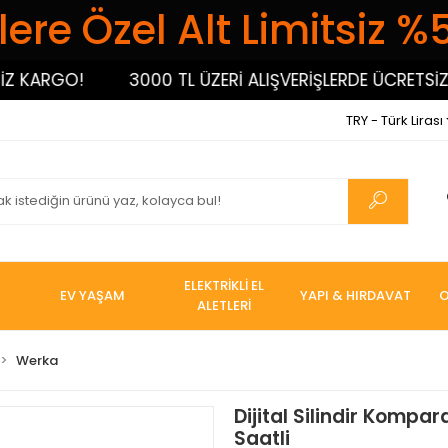
ere Özel Alt Limitsiz %
ARGO!
3000 TL ÜZERİ ALIŞVERİŞLERDE ÜCRETSİZ KA
TRY - Türk Lirası
ELEKTRİKLİ EL
EV YAŞAM
YAPI & HIRDAVAT
O
ALETLERİ
Werka
Dijital Silindir Kompa
Saatli