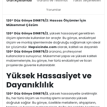
Ürün Açıklaması
Garanti ve Teslimat
Taksit Seçenekleri
Yorumlar
120° Düz Gönye DIN875/2: Hassas Ölçümler İçin
Mükemmel Çözüm
120° Düz Gönye DIN875/2
, yüksek hassasiyet gerektiren
ölçüm işlerinde kullanılan bir araçtır. Bu gönye, endüstriyel
ölçüm ve montaj işlemlerinde doğruluğu sağlamak için ideal
bir çözümdür.
Hepsicinde.com
olarak, kaliteli ve dayanıklı
120° Düz Gönye DIN875/2
ürününü, profesyonel
kullanıcılara sunuyoruz. Mükemmel yapısı ve yüksek kaliteli
malzemeleriyle, bu gönye, her türlü endüstriyel ve ticari
projelerde güvenle kullanılabilir.
Yüksek Hassasiyet ve
Dayanıklılık
120° Düz Gönye DIN875/2
, yüksek hassasiyetle üretilmiştir.
Bu, her türlü ölçüm ve montaj işlemi sırasında yüksek
doğruluk sağlar. Bu gönye, özellikle metallerin, ahşapların,