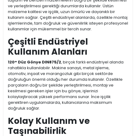
taşların ve benzeri malzemelerin doğru bir şekilde kesilmesi
ve yerleştirilmesi gerektiği durumlarda kullanılır. Üstün
malzeme kalitesi ve işçilik, uzun ömürlü ve dayanıklı bir
kullanım sağlar. Çeşitli endüstriyel alanlarda, özellikle montaj
işlemlerinde, tam doğruluk ve güvenilirlik isteyen profesyonel
kullanımlar için mükemmel bir tercih sunar.
Çeşitli Endüstriyel
Kullanım Alanları
120° Düz Gönye DIN875/2
, birçok farklı endüstriyel alanda
rahatlıkla kullanılabilir. Makine sanayii, metal işleme,
otomotiv, inşaat ve marangozluk gibi birçok sektörde
doğruluğun önemli olduğu her durumda kullanılır. Özellikle
parçaların doğru bir şekilde yerleştirilmesi, montajı ve
kesilmesi gereken işler için bu gönye, işlerinizi
kolaylaştıracak yüksek performans sunar. İnce işçilik
gerektiren uygulamalarda, kullanıcılarına maksimum
doğruluk sağlar.
Kolay Kullanım ve
Taşınabilirlik