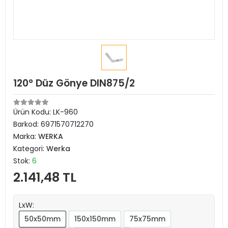
120° Düz Gönye DIN875/2
Ürün Kodu:
LK-960
Barkod:
6971570712270
Marka:
WERKA
Kategori:
Werka
Stok:
6
2.141,48 TL
LxW:
50x50mm
150x150mm
75x75mm