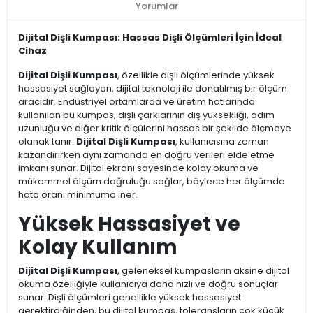
Yorumlar
Dijital Dişli Kumpası: Hassas Dişli Ölçümleri İçin İdeal
Cihaz
Dijital Dişli Kumpası
, özellikle dişli ölçümlerinde yüksek
hassasiyet sağlayan, dijital teknoloji ile donatılmış bir ölçüm
aracıdır. Endüstriyel ortamlarda ve üretim hatlarında
kullanılan bu kumpas, dişli çarklarının diş yüksekliği, adım
uzunluğu ve diğer kritik ölçülerini hassas bir şekilde ölçmeye
olanak tanır.
Dijital Dişli Kumpası
, kullanıcısına zaman
kazandırırken aynı zamanda en doğru verileri elde etme
imkanı sunar. Dijital ekranı sayesinde kolay okuma ve
mükemmel ölçüm doğruluğu sağlar, böylece her ölçümde
hata oranı minimuma iner.
Yüksek Hassasiyet ve
Kolay Kullanım
Dijital Dişli Kumpası
, geleneksel kumpasların aksine dijital
okuma özelliğiyle kullanıcıya daha hızlı ve doğru sonuçlar
sunar. Dişli ölçümleri genellikle yüksek hassasiyet
gerektirdiğinden, bu dijital kumpas, toleransların çok küçük