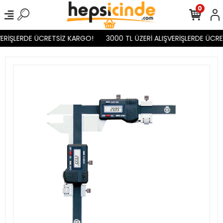
0
ERİŞLERDE ÜCRETSİZ KARGO!
3000 TL ÜZERİ ALIŞVERİŞLERDE ÜCRE