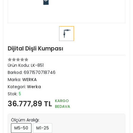
Dijital Dişli Kumpası
Ürün Kodu:
LK-851
Barkod:
6971570718746
Marka:
WERKA
Kategori:
Werka
Stok:
5
KARGO
36.777,89 TL
BEDAVA
Ölçüm Aralığı:
M5-50
M1-25