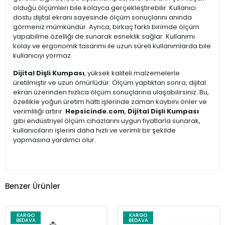
olduğu ölçümleri bile kolayca gerçekleştirebilir. Kullanıcı
dostu dijital ekranı sayesinde ölçüm sonuçlarını anında
görmeniz mümkündür. Ayrıca, birkaç farklı birimde ölçüm
yapabilme özelliği de sunarak esneklik sağlar. Kullanımı
kolay ve ergonomik tasarımı ile uzun süreli kullanımlarda bile
kullanıcıyı yormaz.
Dijital Dişli Kumpası
, yüksek kaliteli malzemelerle
üretilmiştir ve uzun ömürlüdür. Ölçüm yaptıktan sonra, dijital
ekran üzerinden hızlıca ölçüm sonuçlarına ulaşabilirsiniz. Bu,
özellikle yoğun üretim hattı işlerinde zaman kaybını önler ve
verimliliği artırır.
Hepsicinde.com
,
Dijital Dişli Kumpası
gibi endüstriyel ölçüm cihazlarını uygun fiyatlarla sunarak,
kullanıcıların işlerini daha hızlı ve verimli bir şekilde
yapmasına yardımcı olur.
Benzer Ürünler
KARGO
KARGO
BEDAVA
BEDAVA