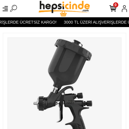
0
RİŞLERDE ÜCRETSİZ KARGO!
3000 TL ÜZERİ ALIŞVERİŞLERDE 