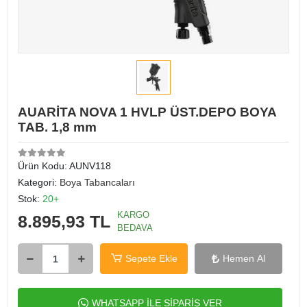
AUARİTA NOVA 1 HVLP ÜST.DEPO BOYA
TAB. 1,8 mm
Ürün Kodu:
AUNV118
Kategori:
Boya Tabancaları
Stok:
20+
KARGO
8.895,93 TL
BEDAVA
Sepete Ekle
Hemen Al
WHATSAPP İLE SİPARİŞ VER