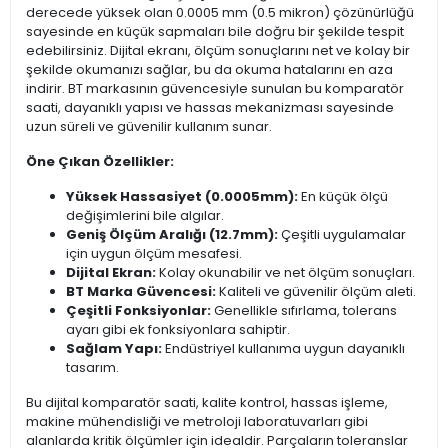
derecede yüksek olan 0.0005 mm (0.5 mikron) çözünürlüğü
sayesinde en küçük sapmaları bile doğru bir şekilde tespit
edebilirsiniz. Dijital ekranı, ölçüm sonuçlarını net ve kolay bir
şekilde okumanızı sağlar, bu da okuma hatalarını en aza
indirir. BT markasının güvencesiyle sunulan bu komparatör
saati, dayanıklı yapısı ve hassas mekanizması sayesinde
uzun süreli ve güvenilir kullanım sunar.
Öne Çıkan Özellikler:
Yüksek Hassasiyet (0.0005mm):
En küçük ölçü
değişimlerini bile algılar.
Geniş Ölçüm Aralığı (12.7mm):
Çeşitli uygulamalar
için uygun ölçüm mesafesi.
Dijital Ekran:
Kolay okunabilir ve net ölçüm sonuçları.
BT Marka Güvencesi:
Kaliteli ve güvenilir ölçüm aleti.
Çeşitli Fonksiyonlar:
Genellikle sıfırlama, tolerans
ayarı gibi ek fonksiyonlara sahiptir.
Sağlam Yapı:
Endüstriyel kullanıma uygun dayanıklı
tasarım.
Bu dijital komparatör saati, kalite kontrol, hassas işleme,
makine mühendisliği ve metroloji laboratuvarları gibi
alanlarda kritik ölçümler için idealdir. Parçaların toleranslar