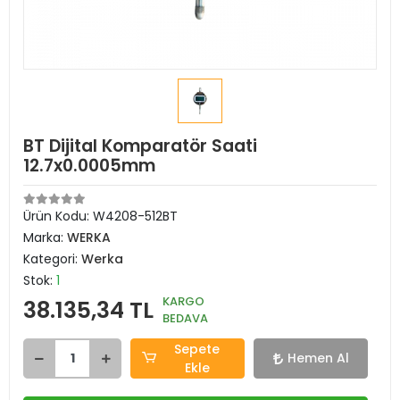
BT Dijital Komparatör Saati
12.7x0.0005mm
Ürün Kodu:
W4208-512BT
Marka:
WERKA
Kategori:
Werka
Stok:
1
KARGO
38.135,34 TL
BEDAVA
Sepete
Hemen Al
Ekle