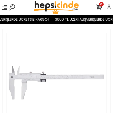
0
VERİŞLERDE ÜCRETSİZ KARGO!
3000 TL ÜZERİ ALIŞVERİŞLERDE ÜCR