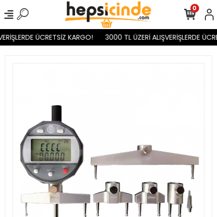
0
VERİŞLERDE ÜCRETSİZ KARGO!
3000 TL ÜZERİ ALIŞVERİŞLERDE ÜCR