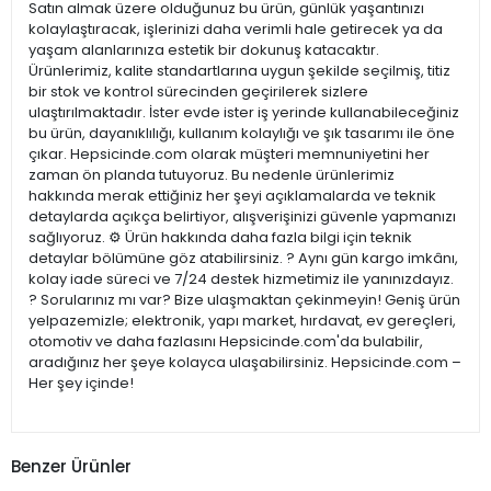
Satın almak üzere olduğunuz bu ürün, günlük yaşantınızı
kolaylaştıracak, işlerinizi daha verimli hale getirecek ya da
yaşam alanlarınıza estetik bir dokunuş katacaktır.
Ürünlerimiz, kalite standartlarına uygun şekilde seçilmiş, titiz
bir stok ve kontrol sürecinden geçirilerek sizlere
ulaştırılmaktadır. İster evde ister iş yerinde kullanabileceğiniz
bu ürün, dayanıklılığı, kullanım kolaylığı ve şık tasarımı ile öne
çıkar. Hepsicinde.com olarak müşteri memnuniyetini her
zaman ön planda tutuyoruz. Bu nedenle ürünlerimiz
hakkında merak ettiğiniz her şeyi açıklamalarda ve teknik
detaylarda açıkça belirtiyor, alışverişinizi güvenle yapmanızı
sağlıyoruz. ⚙️ Ürün hakkında daha fazla bilgi için teknik
detaylar bölümüne göz atabilirsiniz. ? Aynı gün kargo imkânı,
kolay iade süreci ve 7/24 destek hizmetimiz ile yanınızdayız.
? Sorularınız mı var? Bize ulaşmaktan çekinmeyin! Geniş ürün
yelpazemizle; elektronik, yapı market, hırdavat, ev gereçleri,
otomotiv ve daha fazlasını Hepsicinde.com'da bulabilir,
aradığınız her şeye kolayca ulaşabilirsiniz. Hepsicinde.com –
Her şey içinde!
Benzer Ürünler