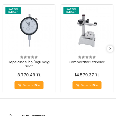
KARGO
KARGO
BEDAVA
BEDAVA
Hepsicinde İnç Ölçü Salgı
Komparatör Standları
Saati
8.770,49 TL
14.579,37 TL
Sepete Ekle
Sepete Ekle
Hızlı Teslimat