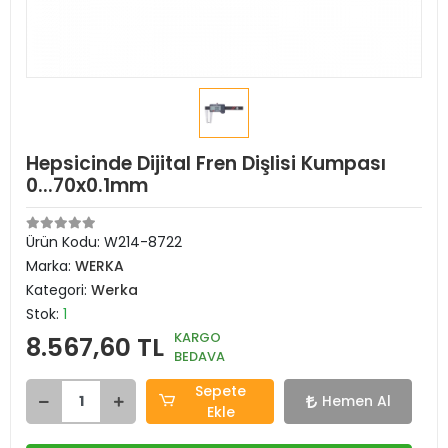
Hepsicinde Dijital Fren Dişlisi Kumpası
0...70x0.1mm
Ürün Kodu:
W214-8722
Marka:
WERKA
Kategori:
Werka
Stok:
1
KARGO
8.567,60 TL
BEDAVA
Sepete
Hemen Al
Ekle