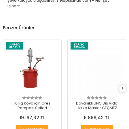
şeye kolayca ulaşabilirsiniz. Hepsicinde.com – Her şey
içinde!
Benzer Ürünler
KARGO
KARGO
BEDAVA
BEDAVA
16 kg Kova için Gres
Dayanıklı UNC Diş Vida
Pompası Setleri
Halka Mastar GEÇMEZ
19.167,32 TL
6.896,42 TL