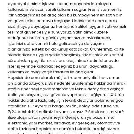
ayarlayabilirsiniz. İşlevsel tasarımı sayesinde kolayca
kullanabilir ve uzun süreli kullanım sağlar. Fren sistemleriniz
için vazgeçilmez bir araç olan bu kumpayı hemen satın alın
ve güvenle kullanmaya başlayın. Hepsicinde.com olarak
size, ihtiyaç duyduğunuz her ürünü kaliteli, uygun fiyatlı ve hızlı
teslimat güvencesiyle sunuyoruz. Satın almak üzere
olduğunuz bu ürün, günlük yaşantınızı kolaylaştıracak,
işlerinizi daha verimli hale getirecek ya da yaşam
alanlarınıza estetik bir dokunuş katacaktır. Ürünlerimiz, kalite
standartlarına uygun şekilde seçilmiş, titiz bir stok ve kontrol
sürecinden geçirilerek sizlere ulaştırılmaktadır. İster evde
ister iş yerinde kullanabileceğiniz bu ürün, dayanıklılığı,
kullanım kolaylığı ve şık tasarımı ile öne çıkar.
Hepsicinde.com olarak müşteri memnuniyetini her zaman
ön planda tutuyoruz. Bu nedenle ürünlerimiz hakkında merak
ettiğiniz her şeyi açıklamalarda ve teknik detaylarda açıkça
belirtiyor, alışverişinizi güvenle yapmanızı sağlıyoruz. ⚙️ Ürün
hakkında daha fazla bilgi için teknik detaylar bölümüne göz
atabilirsiniz. ? Aynı gün kargo imkânı, kolay iade süreci ve
7/24 destek hizmetimiz ile yanınızdayız. ? Sorularınız mı var?
Bize ulaşmaktan çekinmeyin! Geniş ürün yelpazemizle;
elektronik, yapı market, hırdavat, ev gereçleri, otomotiv ve
daha fazlasını Hepsicinde.com'da bulabilir, aradığınız her