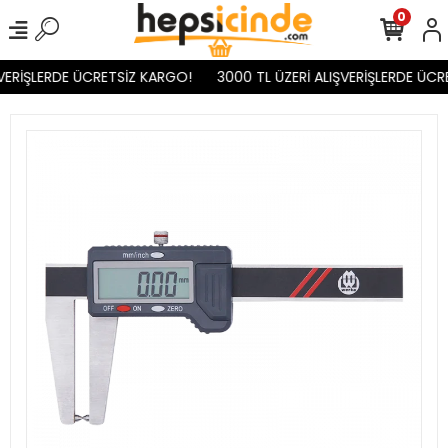
0
VERİŞLERDE ÜCRETSİZ KARGO!
3000 TL ÜZERİ ALIŞVERİŞLERDE ÜCR