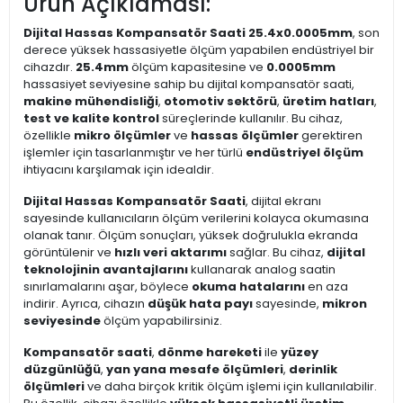
Ürün Açıklaması:
Dijital Hassas Kompansatör Saati 25.4x0.0005mm
, son
derece yüksek hassasiyetle ölçüm yapabilen endüstriyel bir
cihazdır.
25.4mm
ölçüm kapasitesine ve
0.0005mm
hassasiyet seviyesine sahip bu dijital kompansatör saati,
makine mühendisliği
,
otomotiv sektörü
,
üretim hatları
,
test ve kalite kontrol
süreçlerinde kullanılır. Bu cihaz,
özellikle
mikro ölçümler
ve
hassas ölçümler
gerektiren
işlemler için tasarlanmıştır ve her türlü
endüstriyel ölçüm
ihtiyacını karşılamak için idealdir.
Dijital Hassas Kompansatör Saati
, dijital ekranı
sayesinde kullanıcıların ölçüm verilerini kolayca okumasına
olanak tanır. Ölçüm sonuçları, yüksek doğrulukla ekranda
görüntülenir ve
hızlı veri aktarımı
sağlar. Bu cihaz,
dijital
teknolojinin avantajlarını
kullanarak analog saatin
sınırlamalarını aşar, böylece
okuma hatalarını
en aza
indirir. Ayrıca, cihazın
düşük hata payı
sayesinde,
mikron
seviyesinde
ölçüm yapabilirsiniz.
Kompansatör saati
,
dönme hareketi
ile
yüzey
düzgünlüğü
,
yan yana mesafe ölçümleri
,
derinlik
ölçümleri
ve daha birçok kritik ölçüm işlemi için kullanılabilir.