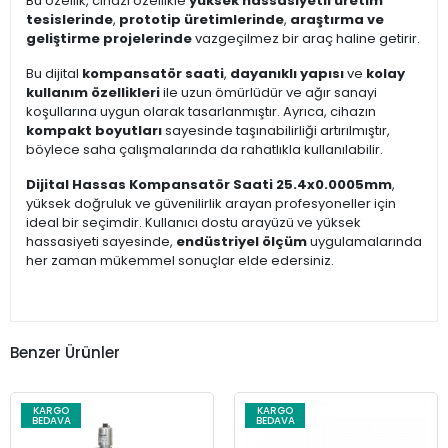
Bu özellik, cihazı özellikle
yüksek hassasiyetli üretim
tesislerinde
,
prototip üretimlerinde
,
araştırma ve
geliştirme projelerinde
vazgeçilmez bir araç haline getirir.
Bu dijital
kompansatör saati
,
dayanıklı yapısı
ve
kolay
kullanım özellikleri
ile uzun ömürlüdür ve ağır sanayi
koşullarına uygun olarak tasarlanmıştır. Ayrıca, cihazın
kompakt boyutları
sayesinde taşınabilirliği artırılmıştır,
böylece saha çalışmalarında da rahatlıkla kullanılabilir.
Dijital Hassas Kompansatör Saati 25.4x0.0005mm
,
yüksek doğruluk ve güvenilirlik arayan profesyoneller için
ideal bir seçimdir. Kullanıcı dostu arayüzü ve yüksek
hassasiyeti sayesinde,
endüstriyel ölçüm
uygulamalarında
her zaman mükemmel sonuçlar elde edersiniz.
Benzer Ürünler
KARGO
KARGO
BEDAVA
BEDAVA