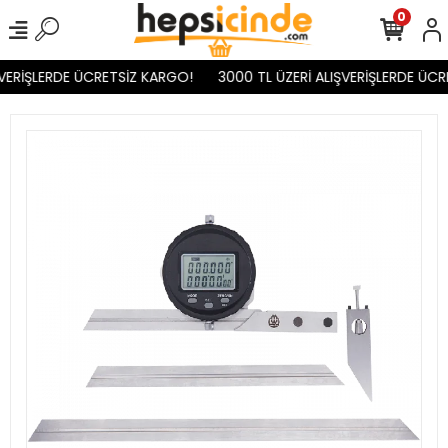
0
VERİŞLERDE ÜCRETSİZ KARGO!
3000 TL ÜZERİ ALIŞVERİŞLERDE ÜCR