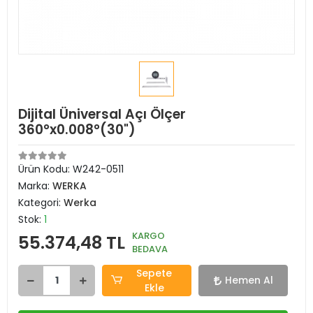
Dijital Üniversal Açı Ölçer
360°x0.008°(30")
Ürün Kodu:
W242-0511
Marka:
WERKA
Kategori:
Werka
Stok:
1
KARGO
55.374,48 TL
BEDAVA
Sepete
Hemen Al
Ekle