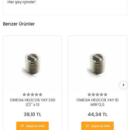
Her şey içinde!
Benzer Ürünler
OMEGA HELİCOİL YAY 1,5D
OMEGA HELİCOİL YAY 1D
1/2'' x 13
M16*2,0
39,10 TL
44,34 TL
Sepete Ekle
Sepete Ekle