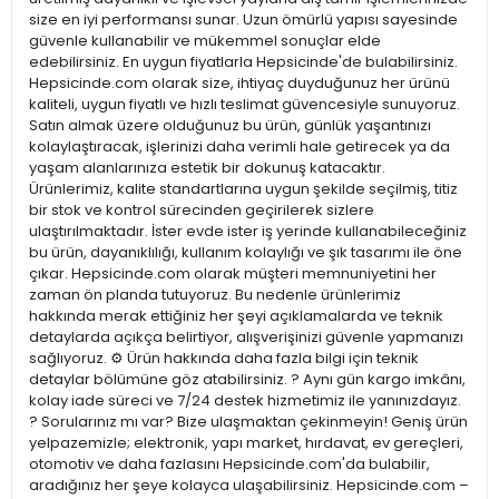
size en iyi performansı sunar. Uzun ömürlü yapısı sayesinde
güvenle kullanabilir ve mükemmel sonuçlar elde
edebilirsiniz. En uygun fiyatlarla Hepsicinde'de bulabilirsiniz.
Hepsicinde.com olarak size, ihtiyaç duyduğunuz her ürünü
kaliteli, uygun fiyatlı ve hızlı teslimat güvencesiyle sunuyoruz.
Satın almak üzere olduğunuz bu ürün, günlük yaşantınızı
kolaylaştıracak, işlerinizi daha verimli hale getirecek ya da
yaşam alanlarınıza estetik bir dokunuş katacaktır.
Ürünlerimiz, kalite standartlarına uygun şekilde seçilmiş, titiz
bir stok ve kontrol sürecinden geçirilerek sizlere
ulaştırılmaktadır. İster evde ister iş yerinde kullanabileceğiniz
bu ürün, dayanıklılığı, kullanım kolaylığı ve şık tasarımı ile öne
çıkar. Hepsicinde.com olarak müşteri memnuniyetini her
zaman ön planda tutuyoruz. Bu nedenle ürünlerimiz
hakkında merak ettiğiniz her şeyi açıklamalarda ve teknik
detaylarda açıkça belirtiyor, alışverişinizi güvenle yapmanızı
sağlıyoruz. ⚙️ Ürün hakkında daha fazla bilgi için teknik
detaylar bölümüne göz atabilirsiniz. ? Aynı gün kargo imkânı,
kolay iade süreci ve 7/24 destek hizmetimiz ile yanınızdayız.
? Sorularınız mı var? Bize ulaşmaktan çekinmeyin! Geniş ürün
yelpazemizle; elektronik, yapı market, hırdavat, ev gereçleri,
otomotiv ve daha fazlasını Hepsicinde.com'da bulabilir,
aradığınız her şeye kolayca ulaşabilirsiniz. Hepsicinde.com –