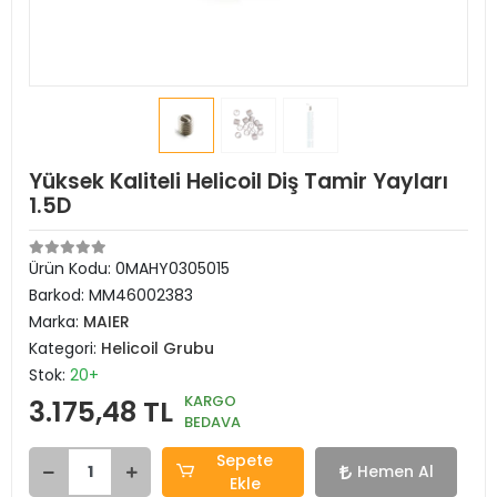
Yüksek Kaliteli Helicoil Diş Tamir Yayları
1.5D
Ürün Kodu:
0MAHY0305015
Barkod:
MM46002383
Marka:
MAIER
Kategori:
Helicoil Grubu
Stok:
20+
KARGO
3.175,48 TL
BEDAVA
Sepete
Hemen Al
Ekle