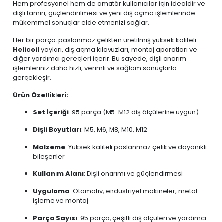
Hem profesyonel hem de amatör kullanıcılar için idealdir ve
dişli tamiri, güçlendirilmesi ve yeni diş açma işlemlerinde
mükemmel sonuçlar elde etmenizi sağlar.
Her bir parça, paslanmaz çelikten üretilmiş yüksek kaliteli
Helicoil
yayları, diş açma kılavuzları, montaj aparatları ve
diğer yardımcı gereçleri içerir. Bu sayede, dişli onarım
işlemleriniz daha hızlı, verimli ve sağlam sonuçlarla
gerçekleşir.
Ürün Özellikleri:
Set İçeriği
: 95 parça (M5-M12 diş ölçülerine uygun)
Dişli Boyutları
: M5, M6, M8, M10, M12
Malzeme
: Yüksek kaliteli paslanmaz çelik ve dayanıklı
bileşenler
Kullanım Alanı
: Dişli onarımı ve güçlendirmesi
Uygulama
: Otomotiv, endüstriyel makineler, metal
işleme ve montaj
Parça Sayısı
: 95 parça, çeşitli diş ölçüleri ve yardımcı