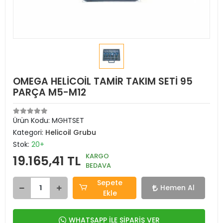
OMEGA HELİCOİL TAMİR TAKIM SETİ 95
PARÇA M5-M12
Ürün Kodu:
MGHTSET
Kategori:
Helicoil Grubu
Stok:
20+
KARGO
19.165,41 TL
BEDAVA
Sepete
Hemen Al
Ekle
WHATSAPP İLE SİPARİŞ VER