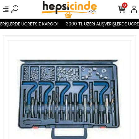
0
ERİŞLERDE ÜCRETSİZ KARGO!
3000 TL ÜZERİ ALIŞVERİŞLERDE ÜCRE