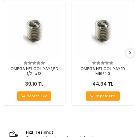
OMEGA HELİCOİL YAY 1,5D
OMEGA HELİCOİL YAY 1D
1/2'' x 13
M16*2,0
39,10 TL
44,34 TL
Sepete Ekle
Sepete Ekle
Hızlı Teslimat