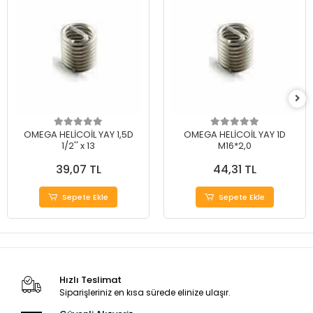
OMEGA HELİCOİL YAY 1,5D
OMEGA HELİCOİL YAY 1D
1/2'' x 13
M16*2,0
39,07 TL
44,31 TL
Sepete Ekle
Sepete Ekle
Hızlı Teslimat
Siparişleriniz en kısa sürede elinize ulaşır.