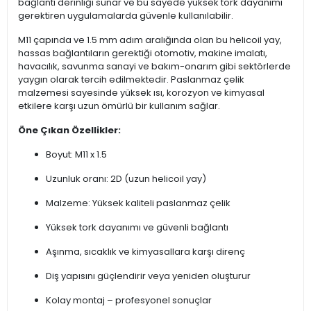
bağlantı derinliği sunar ve bu sayede yüksek tork dayanımı
gerektiren uygulamalarda güvenle kullanılabilir.
M11 çapında ve 1.5 mm adım aralığında olan bu helicoil yay,
hassas bağlantıların gerektiği otomotiv, makine imalatı,
havacılık, savunma sanayi ve bakım-onarım gibi sektörlerde
yaygın olarak tercih edilmektedir. Paslanmaz çelik
malzemesi sayesinde yüksek ısı, korozyon ve kimyasal
etkilere karşı uzun ömürlü bir kullanım sağlar.
Öne Çıkan Özellikler:
Boyut: M11 x 1.5
Uzunluk oranı: 2D (uzun helicoil yay)
Malzeme: Yüksek kaliteli paslanmaz çelik
Yüksek tork dayanımı ve güvenli bağlantı
Aşınma, sıcaklık ve kimyasallara karşı direnç
Diş yapısını güçlendirir veya yeniden oluşturur
Kolay montaj – profesyonel sonuçlar