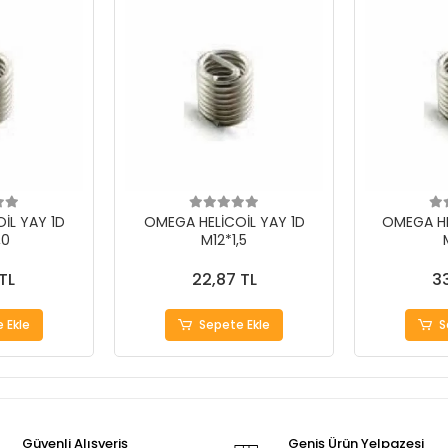
İL YAY 1D
OMEGA HELİCOİL YAY 1D
OMEGA HE
,0
M12*1,5
TL
22,87 TL
33
 Ekle
Sepete Ekle
S
Güvenli Alışveriş
Geniş Ürün Yelpazesi