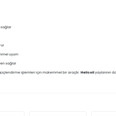
 sağlar
rur
kemmel uyum
ven sağlar
 güçlendirme işlemleri için mükemmel bir araçtır.
Helicoil
yaylarının do