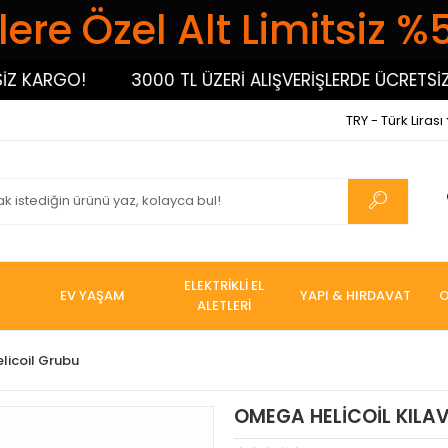
ere Özel Alt Limitsiz %
ARGO!
3000 TL ÜZERİ ALIŞVERİŞLERDE ÜCRETSİZ KA
TRY - Türk Lirası
ELEKTRİKLİ EL
EV YAŞAM
YAPI & HIRDAVAT
O
ALETLERİ
elicoil Grubu
OMEGA HELİCOİL KILAV