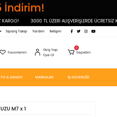
5 İndirim!
RGO!
3000 TL ÜZERİ ALIŞVERİŞLERDE ÜCRETSİZ KARG
Sipariş Takip
Yardım
İletişim
0
Giriş Yap
Favorilerim
Sepetim
Üye Ol
TO & SANAYİ
MARKALAR
İŞ GÜVENLİĞİ
UZU M7 x 1