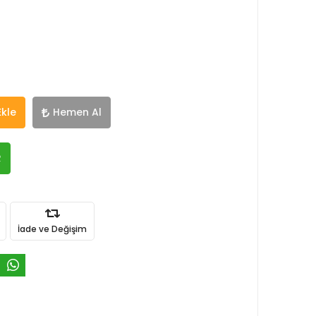
Ekle
Hemen Al
R
İade ve Değişim