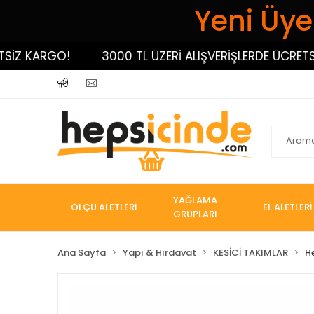
Yeni Üyel
 KARGO!
3000 TL ÜZERİ ALIŞVERİŞLERDE ÜCRETSİZ K
YAĞLAMA
ÖLÇÜ ALETLERİ
EL ALETLERİ
GRUPLARI
Ana Sayfa
Yapı & Hırdavat
KESİCİ TAKIMLAR
H