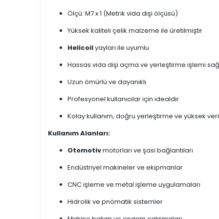
Ölçü: M7 x 1 (Metrik vida dişi ölçüsü)
Yüksek kaliteli çelik malzeme ile üretilmiştir
Helicoil
yayları ile uyumlu
Hassas vida dişi açma ve yerleştirme işlemi sağ
Uzun ömürlü ve dayanıklı
Profesyonel kullanıcılar için idealdir
Kolay kullanım, doğru yerleştirme ve yüksek veri
Kullanım Alanları:
Otomotiv
motorları ve şasi bağlantıları
Endüstriyel makineler ve ekipmanlar
CNC işleme ve metal işleme uygulamaları
Hidrolik ve pnömatik sistemler
Makine bakım ve onarım çalışmaları