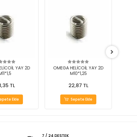
LİCOİL YAY 2D
OMEGA HELİCOİL YAY 2D
OMEG
M11*1,5
M10*1,25
,35 TL
22,87 TL
epete Ekle
Sepete Ekle
7 / 24 DESTEK