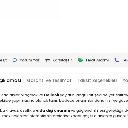
e Et
Yorum Yaz
Karşılaştır
Fiyat Alarmı
Tel
çıklaması
Garanti ve Teslimat
Taksit Seçenekleri
Yo
 vida dişlerini açmak ve
Helicoil
yaylarını doğru bir şekilde yerleştirmek
şekilde yapılmasına olanak tanır, böylece onarımlar daha hızlı ve güve
bu kılavuz, özellikle
vida dişi onarımı
ve güçlendirilmesi gerektiğinde
el makinelerden otomotiv sistemlerine kadar çeşitli alanlarda güvenli 