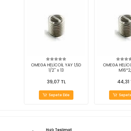
OMEGA HELİCOİL YAY 1,5D
OMEGA HELİCO
1/2'' x 13
M16*2
39,07 TL
44,31 
Sepete Ekle
Sepete
Hızlı Teslimat