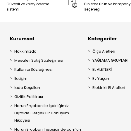
Güvenli ve kolay ödeme
Binlerce ürün ve kampan
sistemi
seçeneği
Kurumsal
Kategoriler
Hakkımızda
Ölçü Aletleri
Mesafeli Satış Sözleşmesi
YAĞLAMA GRUPLARI
Kullanıcı Sözleşmesi
EL ALETLERİ
İletişim
Ev Yaşam
İade Koşulları
Elektrikli El Aletleri
Gizlilik Politikası
Harun Erçoban ile İşbirliğimiz:
Dijitalde Gerçek Bir Dönüşüm
Hikayesi
Harun Erçoban: hepsicinde.com’un