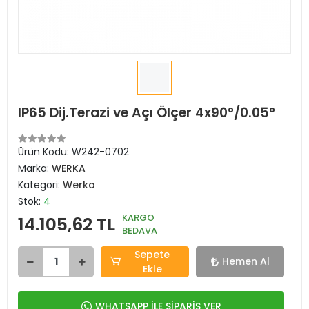
IP65 Dij.Terazi ve Açı Ölçer 4x90°/0.05°
Ürün Kodu:
W242-0702
Marka:
WERKA
Kategori:
Werka
Stok:
4
KARGO
14.105,62 TL
BEDAVA
Sepete
Hemen Al
Ekle
WHATSAPP İLE SİPARİŞ VER