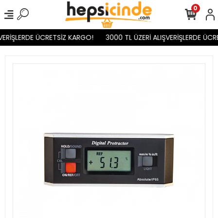
0
VERİŞLERDE ÜCRETSİZ KARGO!
3000 TL ÜZERİ ALIŞVERİŞLERDE ÜCR