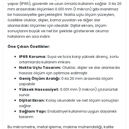
yapısı (IP65), güvenilir ve uzun ömürlü kullanım sağlar. 0 ila 20
mm arasındaki ölçümleri 0.001 mm (1 mikron) gibi inanılmaz
bir hassasiyetle gerçekleştirir. Nokta uçlu ölçüm yüzeyleri,
özellikle oluklar, dişler, kama yuvaları ve diğer dar
alanlardaki ölçümler için idealdir. Dijital ekranı, ölçüm
sonuçlarını büyük ve net bir şekilde göstererek okuma
hatalarını en aza indirir.
Öne Çıkan Özellikler:
IP65 Koruma:
Suya ve toza karşı yüksek direnç, zorlu
ortamlarda kullanım imkanı.
Nokta Uçlu Tasarım:
Oluklar, dişler ve dar alanlarda
hassas ölçüm için optimize edilmiştir.
Geniş Ölçüm Aralığı:
0 ila 20 mm arasında ölçüm
yapabilir.
Yüksek Hassasiyet:
0.001 mm (1 mikron) çözünürlük
sunar.
Dijital Ekran:
Kolay okunabilir ve net ölçüm sonuçları
sağlar.
Sağlam Yapı:
Endüstriyel kullanıma uygun dayanıklı
tasarım.
Bu mikrometre, metal işleme, makine mühendisliği, kalite