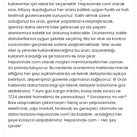
kullanımlar için ideal bir seçenektir. Hepsicinde.com olarak
size, ihtiyaç duyduğunuz her ürünü kaliteli, uygun fiyatlı ve hızlı
teslimat güvencesiyle sunuyoruz. Satın almak üzere
olduğunuz bu ürün, günlük yaşantınızı kolaylaştıracak,
işlerinizi daha verimli hale getirecek ya da yaşam
alanlarınıza estetik bir dokunuş katacaktır. Ürünlerimiz, kalite
standartlarına uygun şekilde seçilmiş, titiz bir stok ve kontrol
sürecinden geçirilerek sizlere ulaştırılmaktadır. İster evde
ister iş yerinde kullanabileceğiniz bu ürün, dayanıklılığı,
kullanım kolaylığı ve şık tasarımı ile öne çıkar.
Hepsicinde.com olarak müşteri memnuniyetini her zaman
ön planda tutuyoruz. Bu nedenle ürünlerimiz hakkında merak
ettiğiniz her şeyi açıklamalarda ve teknik detaylarda açıkça
belirtiyor, alışverişinizi güvenle yapmanızı sağlıyoruz. ⚙️ Ürün
hakkında daha fazla bilgi için teknik detaylar bölümüne göz
atabilirsiniz. ? Aynı gün kargo imkânı, kolay iade süreci ve
7/24 destek hizmetimiz ile yanınızdayız. ? Sorularınız mı var?
Bize ulaşmaktan çekinmeyin! Geniş ürün yelpazemizle;
elektronik, yapı market, hırdavat, ev gereçleri, otomotiv ve
daha fazlasını Hepsicinde.com'da bulabilir, aradığınız her
şeye kolayca ulaşabilirsiniz. Hepsicinde.com – Her şey
içinde!