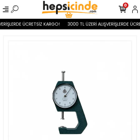
0
VERİŞLERDE ÜCRETSİZ KARGO!
3000 TL ÜZERİ ALIŞVERİŞLERDE ÜCR