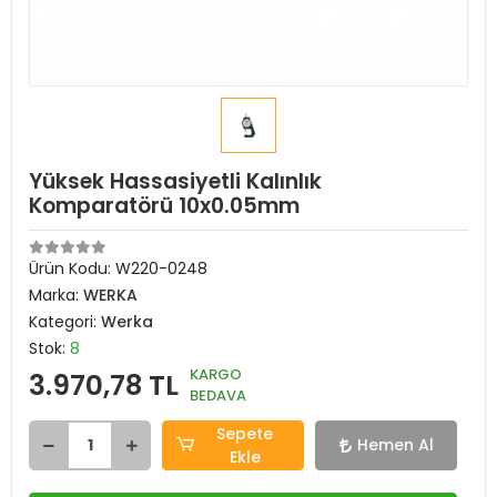
Yüksek Hassasiyetli Kalınlık
Komparatörü 10x0.05mm
Ürün Kodu:
W220-0248
Marka:
WERKA
Kategori:
Werka
Stok:
8
KARGO
3.970,78 TL
BEDAVA
Sepete
Hemen Al
Ekle