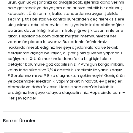
ürün, günlük yaşantınızı kolaylaştıracak, işlerinizi daha verimli
hale getirecek ya da yaşam alanlarınıza estetik bir dokunuş
katacaktır. Ürünlerimiz, kalite standartlarına uygun şekilde
seçilmiş, titiz bir stok ve kontrol sürecinden geçirilerek sizlere
ulaştırılmaktadır. İster evde ister iş yerinde kullanabileceğiniz
bu ürün, dayanıklılığı, kullanım kolaylığı ve şık tasarımı ile öne
çıkar. Hepsicinde.com olarak müşteri memnuniyetini her
zaman ön planda tutuyoruz. Bu nedenle ürünlerimiz
hakkında merak ettiğiniz her şeyi açıklamalarda ve teknik
detaylarda açıkça belirtiyor, alışverişinizi güvenle yapmanızı
sağlıyoruz. ⚙️ Ürün hakkında daha fazla bilgi için teknik
detaylar bölümüne göz atabilirsiniz. ? Aynı gün kargo imkânı,
kolay iade süreci ve 7/24 destek hizmetimiz ile yanınızdayız.
? Sorularınız mı var? Bize ulaşmaktan çekinmeyin! Geniş ürün
yelpazemizle; elektronik, yapı market, hırdavat, ev gereçleri,
otomotiv ve daha fazlasını Hepsicinde.com'da bulabilir,
aradığınız her şeye kolayca ulaşabilirsiniz. Hepsicinde.com –
Her şey içinde!
Benzer Ürünler