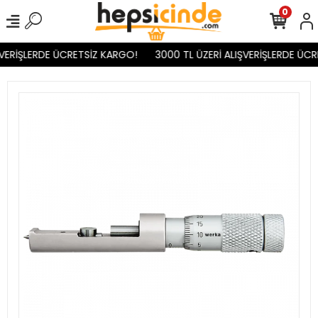
0
VERİŞLERDE ÜCRETSİZ KARGO!
3000 TL ÜZERİ ALIŞVERİŞLERDE ÜCR