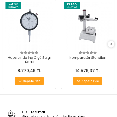
KARGO
KARGO
BEDAVA
BEDAVA
Hepsicinde İnç Ölçü Salgı
Komparatör Standları
Saati
8.770,49 TL
14.579,37 TL
Sepete Ekle
Sepete Ekle
Hızlı Teslimat
Siparişleriniz en kısa sürede elinize ulaşır.