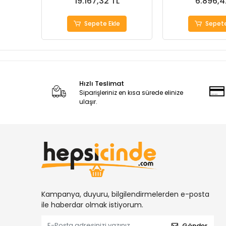
19.167,32 TL
6.896,4
Sepete Ekle
Sepete
Hızlı Teslimat
Siparişleriniz en kısa sürede elinize
ulaşır.
Kampanya, duyuru, bilgilendirmelerden e-posta
ile haberdar olmak istiyorum.
Gönder