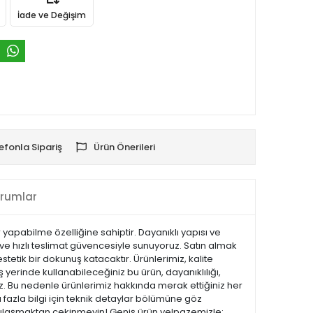
İade ve Değişim
efonla Sipariş
Ürün Önerileri
rumlar
pabilme özelliğine sahiptir. Dayanıklı yapısı ve
ı ve hızlı teslimat güvencesiyle sunuyoruz. Satın almak
tetik bir dokunuş katacaktır. Ürünlerimiz, kalite
iş yerinde kullanabileceğiniz bu ürün, dayanıklılığı,
z. Bu nedenle ürünlerimiz hakkında merak ettiğiniz her
 fazla bilgi için teknik detaylar bölümüne göz
ize ulaşmaktan çekinmeyin! Geniş ürün yelpazemizle;