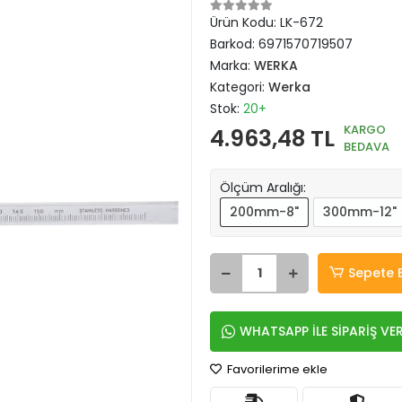
Ürün Kodu:
LK-672
Barkod:
6971570719507
Marka:
WERKA
Kategori:
Werka
Stok:
20+
KARGO
4.963,48 TL
BEDAVA
Ölçüm Aralığı:
200mm-8"
300mm-12"
Sepete 
WHATSAPP İLE SİPARİŞ VE
Favorilerime ekle