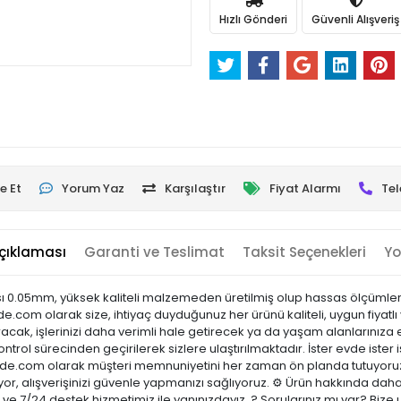
Hızlı Gönderi
Güvenli Alışveriş
e Et
Yorum Yaz
Karşılaştır
Fiyat Alarmı
Tel
çıklaması
Garanti ve Teslimat
Taksit Seçenekleri
Yo
0.05mm, yüksek kaliteli malzemeden üretilmiş olup hassas ölçümler ya
nde.com olarak size, ihtiyaç duyduğunuz her ürünü kaliteli, uygun fiyatl
acak, işlerinizi daha verimli hale getirecek ya da yaşam alanlarınıza es
ontrol sürecinden geçirilerek sizlere ulaştırılmaktadır. İster evde ister 
sicinde.com olarak müşteri memnuniyetini her zaman ön planda tutuyoru
or, alışverişinizi güvenle yapmanızı sağlıyoruz. ⚙️ Ürün hakkında daha
ci ve 7/24 destek hizmetimiz ile yanınızdayız. ? Sorularınız mı var? B