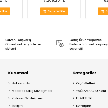
2 TL
7.209,20 TL
62
 Ekle
Sepete Ekle
S
Güvenli Alışveriş
Geniş Ürün Yelpazesi
Güvenli ve kolay ödeme
Binlerce ürün ve kampan
sistemi
seçeneği
Kurumsal
Kategoriler
Hakkımızda
Ölçü Aletleri
Mesafeli Satış Sözleşmesi
YAĞLAMA GRUPLARI
Kullanıcı Sözleşmesi
EL ALETLERİ
İletişim
Ev Yaşam