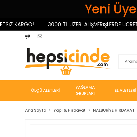
Yeni Üyel
İZ KARGO!
3000 TL ÜZERİ ALIŞVERİŞLERDE ÜCRETSİZ
YAĞLAMA
ÖLÇÜ ALETLERİ
EL ALETLERİ
GRUPLARI
Ana Sayfa
Yapı & Hırdavat
NALBURİYE HIRDAVAT