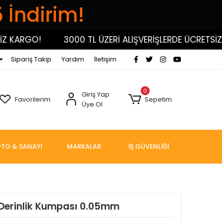
5 İndirim!
KARGO!
3000 TL ÜZERİ ALIŞVERİŞLERDE ÜCRETSİZ KA
Sipariş Takip
Yardım
İletişim
0
Giriş Yap
Favorilerim
Sepetim
Üye Ol
TO & SANAYİ
MARKALAR
İŞ GÜVENLİĞİ
Derinlik Kumpası 0.05mm