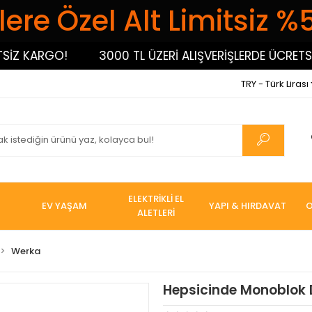
ere Özel Alt Limitsiz %
 KARGO!
3000 TL ÜZERİ ALIŞVERİŞLERDE ÜCRETSİZ 
TRY - Türk Lirası
ELEKTRİKLİ EL
EV YAŞAM
YAPI & HIRDAVAT
O
ALETLERİ
Werka
Hepsicinde Monoblok 