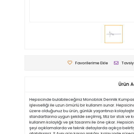
Favorilerime Ekle
Tavsiy
Ürün A
Hepsicinde bulabileceğiniz Monoblok Derinlik Kumpası 
işlevselliği ile uzun ömürlü bir kullanım sunar. Hepsici
üzere olduğunuz bu ürün, günlük yaşantınızı kolaylaştır
standartlarına uygun şekilde seçilmiş, titiz bir stok ve k
kullanım kolaylığı ve şık tasarımı ile öne çıkar. Hep
şeyi açıklamalarda ve teknik detaylarda açıkça belirtiy
atabilirsiniz. ? Aynı gün kargo imkânı, kolay iade süre