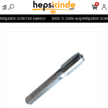
0
ERİŞLERDE ÜCRETSİZ KARGO!
3000 TL ÜZERİ ALIŞVERİŞLERDE ÜCRE