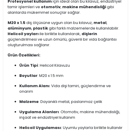
Profesyonel kullanım
için ideal olan bu kılavuz, endüstriyel
tamir işlemleri ve
otomotiv
,
makine mühendisliği
gibi
alanlarda mükemmel sonuçlar sağlar.
M20 x 1.5
diş ölçüsüne uygun olan bu kılavuz,
metal
,
alüminyum
,
plastik
gibi farklı malzemelerde kullanılabilir.
Helicoil yayları
ile birlikte kullanılarak,
dişlerin
güçlendirilmesi ve uzun ömürlü, güvenli bir vida bağlantısı
oluşturulması sağlanır.
Ürün Özellikleri:
Ürün Tipi
: Helicoil Kılavuzu
Boyutlar
: M20 x 1.5 mm
Kullanım Alanı
: Vida dişi tamiri, güçlendirme ve
onarım
Malzeme
: Dayanıklı metal, paslanmaz çelik
Uygulama Alanları
: Otomotiv, makine mühendisliği,
inşaat ve endüstriyel kullanım
Helicoil Uygulaması
: Uyumlu yaylarla birlikte kullanılır