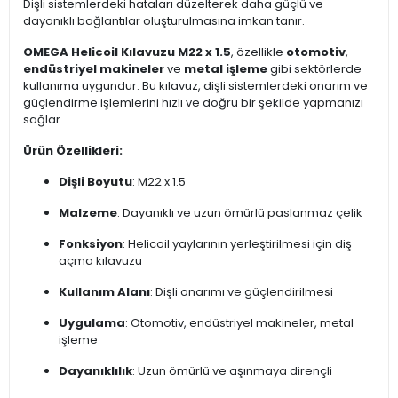
Dişli sistemlerdeki hataları düzelterek daha güçlü ve
dayanıklı bağlantılar oluşturulmasına imkan tanır.
OMEGA Helicoil Kılavuzu M22 x 1.5
, özellikle
otomotiv
,
endüstriyel makineler
ve
metal işleme
gibi sektörlerde
kullanıma uygundur. Bu kılavuz, dişli sistemlerdeki onarım ve
güçlendirme işlemlerini hızlı ve doğru bir şekilde yapmanızı
sağlar.
Ürün Özellikleri:
Dişli Boyutu
: M22 x 1.5
Malzeme
: Dayanıklı ve uzun ömürlü paslanmaz çelik
Fonksiyon
: Helicoil yaylarının yerleştirilmesi için diş
açma kılavuzu
Kullanım Alanı
: Dişli onarımı ve güçlendirilmesi
Uygulama
: Otomotiv, endüstriyel makineler, metal
işleme
Dayanıklılık
: Uzun ömürlü ve aşınmaya dirençli