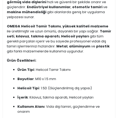
görmüş vida dişlerini
hızlı ve güvenli bir şekilde onarır ve
güçlendirir.
Endüstriyel kullanımlar
,
otomotiv tamiri
ve
makine mühendisliği
gibi alanlarda geniş bir uygulama
yelpazesi sunar.
OMEGA Helicoil Tamir Takımı
,
yüksek kaliteli malzeme
ile üretilmiştir ve uzun ömürlü, dayanıklı bir yapı sağlar.
Tamir
seti
,
kılavuz
,
takma aparatı
,
Helicoil yayları
gibi tüm
gerekli parçaları içerir ve bu sayede profesyonel vidalı diş
tamiri işlemlerinizi hızlandırır.
Metal
,
alüminyum
ve
plastik
gibi farklı malzemelerde kullanıma uygundur.
Ürün Özellikleri:
Ürün Tipi
: Helicoil Tamir Takımı
Boyutlar
: M10 x 1.5 mm
Helicoil Tipi
: 1.5D (Güçlendirilmiş diş yapısı)
İçerik
: Kılavuz, takma aparatı, Helicoil yayları
Kullanım Alanı
: Vida dişi tamiri, güçlendirme ve
onarım