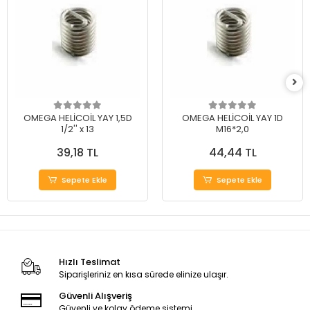
OMEGA HELİCOİL YAY 1,5D
OMEGA HELİCOİL YAY 1D
1/2'' x 13
M16*2,0
39,18 TL
44,44 TL
Sepete Ekle
Sepete Ekle
Hızlı Teslimat
Siparişleriniz en kısa sürede elinize ulaşır.
Güvenli Alışveriş
Güvenli ve kolay ödeme sistemi