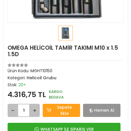
OMEGA HELİCOİL TAMİR TAKIMI M10 x 1.5
1.5D
Ürün Kodu:
MGHT10150
Kategori:
Helicoil Grubu
Stok:
20+
KARGO
4.316,75 TL
BEDAVA
Sepete
Hemen Al
Ekle
WHATSAPP İLE SİPARİŞ VER