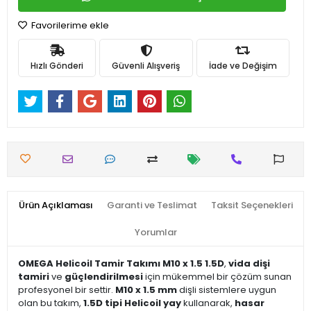
Favorilerime ekle
Hızlı Gönderi
Güvenli Alışveriş
İade ve Değişim
Ürün Açıklaması
Garanti ve Teslimat
Taksit Seçenekleri
Yorumlar
OMEGA Helicoil Tamir Takımı M10 x 1.5 1.5D
,
vida dişi
tamiri
ve
güçlendirilmesi
için mükemmel bir çözüm sunan
profesyonel bir settir.
M10 x 1.5 mm
dişli sistemlere uygun
olan bu takım,
1.5D tipi Helicoil yay
kullanarak,
hasar